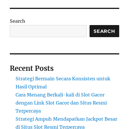
Search
SEARCH
Recent Posts
Strategi Bermain Secara Konsisten untuk
Hasil Optimal
Cara Menang Berkali-kali di Slot Gacor
dengan Link Slot Gacor dan Situs Resmi
Terpercaya
Strategi Ampuh Mendapatkan Jackpot Besar
di Situs Slot Resmi Terpercaya