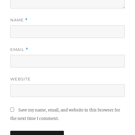
NAME
*
EMAIL
*
WEBSITE
Save my name, email, and website in this browser for
the next time I comment.