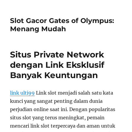
Slot Gacor Gates of Olympus:
Menang Mudah
Situs Private Network
dengan Link Eksklusif
Banyak Keuntungan
link ulti99
Link slot menjadi salah satu kata
kunci yang sangat penting dalam dunia
perjudian online saat ini. Dengan popularitas
situs slot yang terus meningkat, pemain
mencari link slot terpercaya dan aman untuk