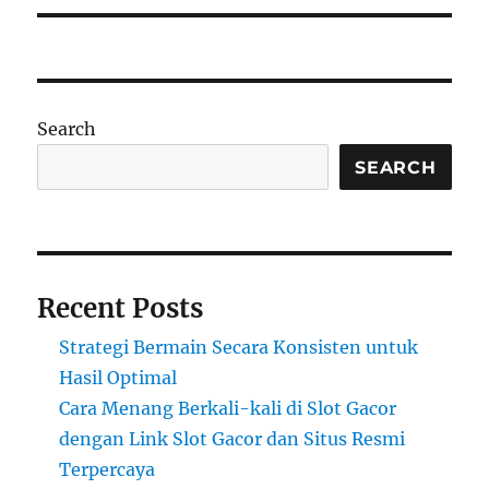
Search
SEARCH
Recent Posts
Strategi Bermain Secara Konsisten untuk
Hasil Optimal
Cara Menang Berkali-kali di Slot Gacor
dengan Link Slot Gacor dan Situs Resmi
Terpercaya