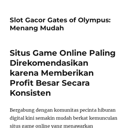
Slot Gacor Gates of Olympus:
Menang Mudah
Situs Game Online Paling
Direkomendasikan
karena Memberikan
Profit Besar Secara
Konsisten
Bergabung dengan komunitas pecinta hiburan
digital kini semakin mudah berkat kemunculan
situs game online yang menawarkan