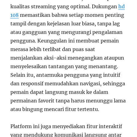
kualitas streaming yang optimal. Dukungan
hd
108
memastikan bahwa setiap momen penting
tampil dengan kejelasan luar biasa, tanpa lag
atau gangguan yang mengurangi pengalaman
pengguna. Keunggulan ini membuat pemain
merasa lebih terlibat dan puas saat
menjalankan aksi-aksi menegangkan ataupun
menyelesaikan tantangan yang menantang.
Selain itu, antarmuka pengguna yang intuitif
dan responsif memudahkan navigasi, sehingga
pemain dapat langsung masuk ke dalam
permainan favorit tanpa harus menunggu lama
atau bingung mencari fitur tertentu.
Platform ini juga menyediakan fitur interaktif
yang mendukung komunikasi langsung antar