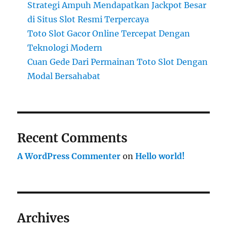
Strategi Ampuh Mendapatkan Jackpot Besar
di Situs Slot Resmi Terpercaya
Toto Slot Gacor Online Tercepat Dengan
Teknologi Modern
Cuan Gede Dari Permainan Toto Slot Dengan
Modal Bersahabat
Recent Comments
A WordPress Commenter
on
Hello world!
Archives