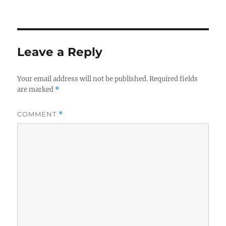
on
Leave a Reply
Your email address will not be published.
Required fields
are marked
*
COMMENT
*