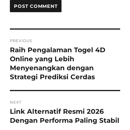
Post
PREVIOUS
navigation
Raih Pengalaman Togel 4D
Previous
post:
Online yang Lebih
Menyenangkan dengan
Strategi Prediksi Cerdas
NEXT
Link Alternatif Resmi 2026
Next
post:
Dengan Performa Paling Stabil