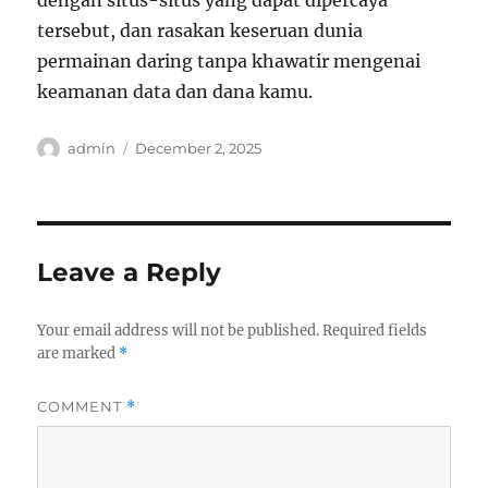
dengan situs-situs yang dapat dipercaya
tersebut, dan rasakan keseruan dunia
permainan daring tanpa khawatir mengenai
keamanan data dan dana kamu.
Author
Posted
admin
December 2, 2025
on
Leave a Reply
Your email address will not be published.
Required fields
are marked
*
COMMENT
*