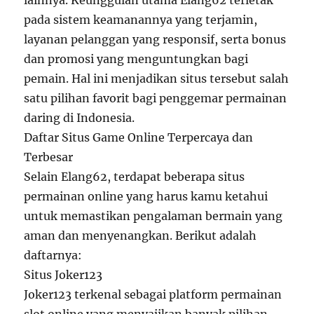
lainnya. Keunggulan utama Elang62 terletak
pada sistem keamanannya yang terjamin,
layanan pelanggan yang responsif, serta bonus
dan promosi yang menguntungkan bagi
pemain. Hal ini menjadikan situs tersebut salah
satu pilihan favorit bagi penggemar permainan
daring di Indonesia.
Daftar Situs Game Online Terpercaya dan
Terbesar
Selain Elang62, terdapat beberapa situs
permainan online yang harus kamu ketahui
untuk memastikan pengalaman bermain yang
aman dan menyenangkan. Berikut adalah
daftarnya:
Situs Joker123
Joker123 terkenal sebagai platform permainan