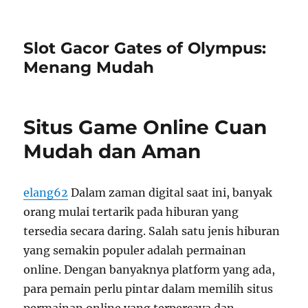
Slot Gacor Gates of Olympus:
Menang Mudah
Situs Game Online Cuan
Mudah dan Aman
elang62
Dalam zaman digital saat ini, banyak
orang mulai tertarik pada hiburan yang
tersedia secara daring. Salah satu jenis hiburan
yang semakin populer adalah permainan
online. Dengan banyaknya platform yang ada,
para pemain perlu pintar dalam memilih situs