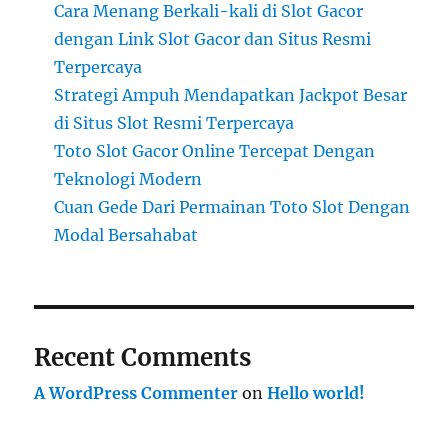
Cara Menang Berkali-kali di Slot Gacor
dengan Link Slot Gacor dan Situs Resmi
Terpercaya
Strategi Ampuh Mendapatkan Jackpot Besar
di Situs Slot Resmi Terpercaya
Toto Slot Gacor Online Tercepat Dengan
Teknologi Modern
Cuan Gede Dari Permainan Toto Slot Dengan
Modal Bersahabat
Recent Comments
A WordPress Commenter
on
Hello world!