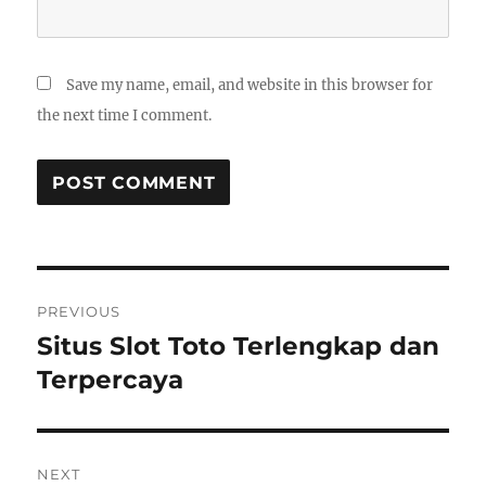
Save my name, email, and website in this browser for
the next time I comment.
Post
PREVIOUS
navigation
Situs Slot Toto Terlengkap dan
Previous
post:
Terpercaya
NEXT