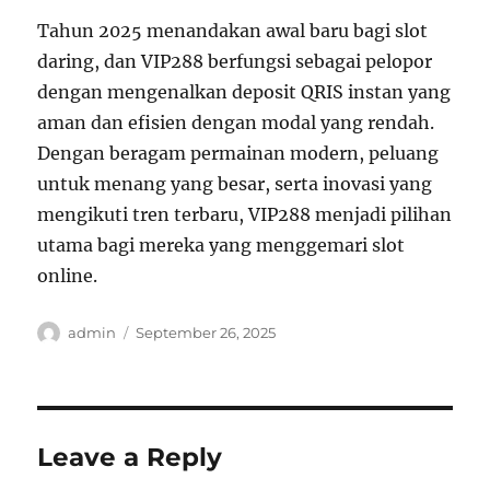
Tahun 2025 menandakan awal baru bagi slot
daring, dan VIP288 berfungsi sebagai pelopor
dengan mengenalkan deposit QRIS instan yang
aman dan efisien dengan modal yang rendah.
Dengan beragam permainan modern, peluang
untuk menang yang besar, serta inovasi yang
mengikuti tren terbaru, VIP288 menjadi pilihan
utama bagi mereka yang menggemari slot
online.
Author
Posted
admin
September 26, 2025
on
Leave a Reply