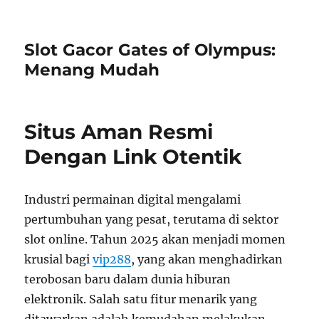
Slot Gacor Gates of Olympus:
Menang Mudah
Situs Aman Resmi
Dengan Link Otentik
Industri permainan digital mengalami
pertumbuhan yang pesat, terutama di sektor
slot online. Tahun 2025 akan menjadi momen
krusial bagi
vip288
, yang akan menghadirkan
terobosan baru dalam dunia hiburan
elektronik. Salah satu fitur menarik yang