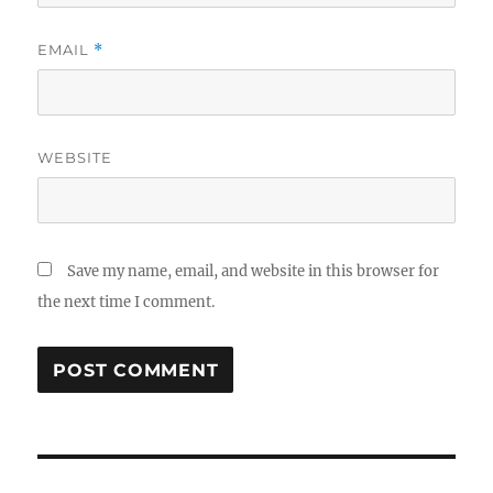
EMAIL
*
WEBSITE
Save my name, email, and website in this browser for
the next time I comment.
Post