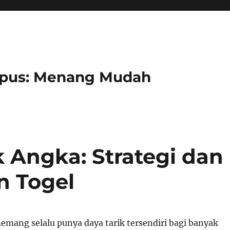
ympus: Menang Mudah
Angka: Strategi dan
n Togel
emang selalu punya daya tarik tersendiri bagi banyak