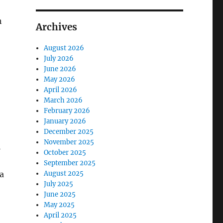
h
Archives
August 2026
July 2026
June 2026
May 2026
April 2026
March 2026
February 2026
January 2026
December 2025
November 2025
i
October 2025
September 2025
a
August 2025
July 2025
June 2025
May 2025
April 2025