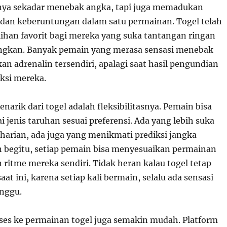
nya sekadar menebak angka, tapi juga memadukan
i, dan keberuntungan dalam satu permainan. Togel telah
lihan favorit bagi mereka yang suka tantangan ringan
kan. Banyak pemain yang merasa sensasi menebak
n adrenalin tersendiri, apalagi saat hasil pengundian
ksi mereka.
enarik dari togel adalah fleksibilitasnya. Pemain bisa
 jenis taruhan sesuai preferensi. Ada yang lebih suka
arian, ada juga yang menikmati prediksi jangka
 begitu, setiap pemain bisa menyesuaikan permainan
ritme mereka sendiri. Tidak heran kalau togel tetap
aat ini, karena setiap kali bermain, selalu ada sensasi
nggu.
akses ke permainan togel juga semakin mudah. Platform