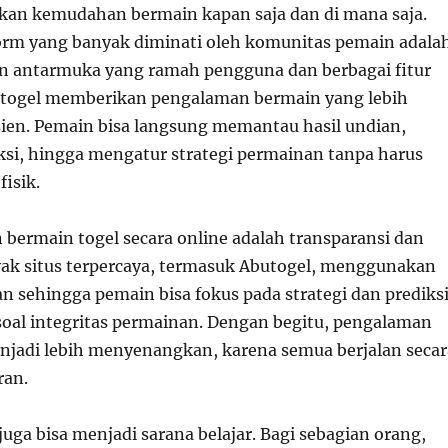
an kemudahan bermain kapan saja dan di mana saja.
form yang banyak diminati oleh komunitas pemain adala
n antarmuka yang ramah pengguna dan berbagai fitur
togel memberikan pengalaman bermain yang lebih
ien. Pemain bisa langsung memantau hasil undian,
si, hingga mengatur strategi permainan tanpa harus
fisik.
 bermain togel secara online adalah transparansi dan
k situs terpercaya, termasuk Abutogel, menggunakan
n sehingga pemain bisa fokus pada strategi dan prediks
soal integritas permainan. Dengan begitu, pengalaman
jadi lebih menyenangkan, karena semua berjalan secar
ran.
l juga bisa menjadi sarana belajar. Bagi sebagian orang,