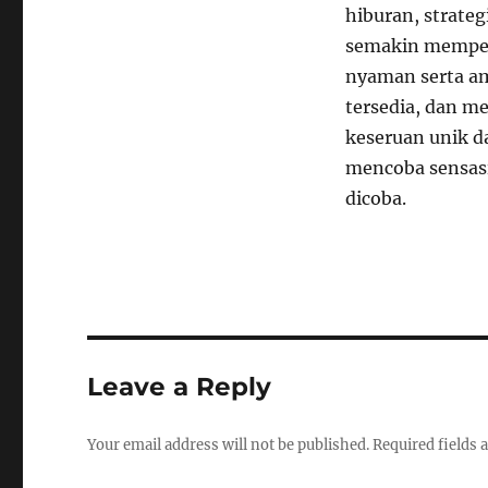
hiburan, strateg
semakin memper
nyaman serta a
tersedia, dan m
keseruan unik da
mencoba sensasi 
dicoba.
Leave a Reply
Your email address will not be published.
Required fields