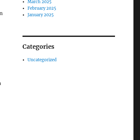
March 2025
February 2025
an
January 2025
Categories
Uncategorized
a