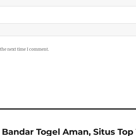
 the next time I comment.
Bandar Togel Aman, Situs Top 