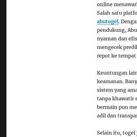
online menawark
Salah satu plat
abutogel
. Denga
pendukung, Abu
nyaman dan efis
mengecek predik
repot ke tempat 
Keuntungan lain
keamanan. Banya
sistem yang ama
tanpa khawatir 
bermain pun men
adil dan transpa
Selain itu, toge