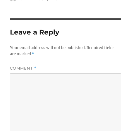
on
Leave a Reply
Your email address will not be published.
Required fields
are marked
*
COMMENT
*