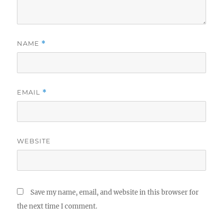
NAME
*
EMAIL
*
WEBSITE
Save my name, email, and website in this browser for
the next time I comment.