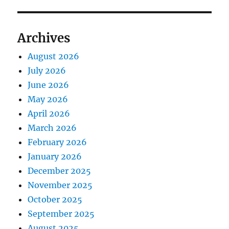
Archives
August 2026
July 2026
June 2026
May 2026
April 2026
March 2026
February 2026
January 2026
December 2025
November 2025
October 2025
September 2025
August 2025