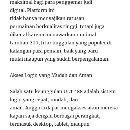
maksimal bagi para penggemar judi
digital. Platform ini
tidak hanya menyajikan ratusan
permainan berkualitas tinggi, tetapi juga
dikenal karena menawarkan minimal
taruhan 200, fitur unggulan yang populer di
kalangan para pemain, baik yang baru
mulai maupun yang sudah berpengalaman.
Akses Login yang Mudah dan Aman
Salah satu keunggulan ULTI188 adalah sistem
login yang cepat, mudah, dan
aman. Anggota dapat mengakses akun mereka
kapan saja dengan berbagai perangkat,
termasuk desktop, tablet, maupun