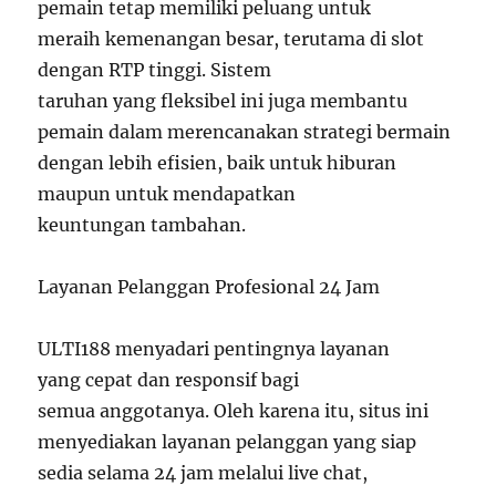
pemain tetap memiliki peluang untuk
meraih kemenangan besar, terutama di slot
dengan RTP tinggi. Sistem
taruhan yang fleksibel ini juga membantu
pemain dalam merencanakan strategi bermain
dengan lebih efisien, baik untuk hiburan
maupun untuk mendapatkan
keuntungan tambahan.
Layanan Pelanggan Profesional 24 Jam
ULTI188 menyadari pentingnya layanan
yang cepat dan responsif bagi
semua anggotanya. Oleh karena itu, situs ini
menyediakan layanan pelanggan yang siap
sedia selama 24 jam melalui live chat,