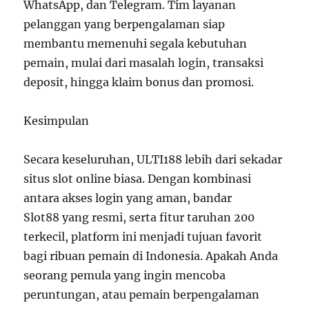
WhatsApp, dan Telegram. Tim layanan
pelanggan yang berpengalaman siap
membantu memenuhi segala kebutuhan
pemain, mulai dari masalah login, transaksi
deposit, hingga klaim bonus dan promosi.
Kesimpulan
Secara keseluruhan, ULTI188 lebih dari sekadar
situs slot online biasa. Dengan kombinasi
antara akses login yang aman, bandar
Slot88 yang resmi, serta fitur taruhan 200
terkecil, platform ini menjadi tujuan favorit
bagi ribuan pemain di Indonesia. Apakah Anda
seorang pemula yang ingin mencoba
peruntungan, atau pemain berpengalaman