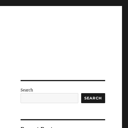
i
Search
SEARCH