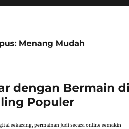
ympus: Menang Mudah
ar dengan Bermain d
ling Populer
ital sekarang, permainan judi secara online semakin