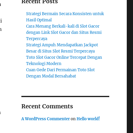
Recent Posts
n
Strategi Bermain Secara Konsisten untuk
Hasil Optimal
i
Cara Menang Berkali-kali di Slot Gacor
n
dengan Link Slot Gacor dan Situs Resmi
Terpercaya
Strategi Ampuh Mendapatkan Jackpot
Besar di Situs Slot Resmi Terpercaya
Toto Slot Gacor Online Tercepat Dengan
Teknologi Modern
Cuan Gede Dari Permainan Toto Slot
Dengan Modal Bersahabat
Recent Comments
n
A WordPress Commenter
on
Hello world!