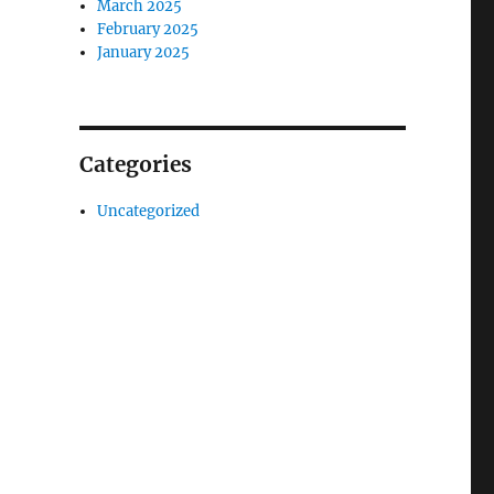
March 2025
February 2025
January 2025
Categories
Uncategorized