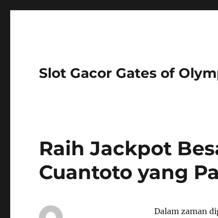
Slot Gacor Gates of Ol
Raih Jackpot Bes
Cuantoto yang Pa
Dalam zaman dig