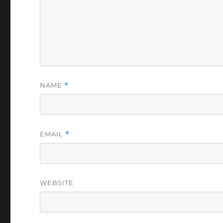
NAME
*
EMAIL
*
WEBSITE