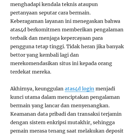
menghadapi kendala teknis ataupun
pertanyaan seputar cara bermain.
Keberagaman layanan ini menegaskan bahwa
atas4d berkomitmen memberikan pengalaman
terbaik dan menjaga kepercayaan para
pengguna tetap tinggi. Tidak heran jika banyak
bettor yang kembali lagi dan
merekomendasikan situs ini kepada orang
terdekat mereka.
Akhirnya, keunggulan
atas4d login
menjadi
kunci utama dalam menciptakan pengalaman
bermain yang lancar dan menyenangkan.
Keamanan data pribadi dan transaksi terjamin
dengan sistem enkripsi mutakhir, sehingga
pemain merasa tenang saat melakukan deposit