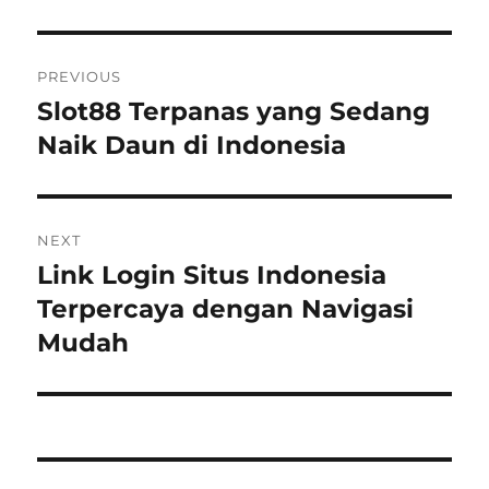
Post
PREVIOUS
navigation
Slot88 Terpanas yang Sedang
Previous
post:
Naik Daun di Indonesia
NEXT
Link Login Situs Indonesia
Next
post:
Terpercaya dengan Navigasi
Mudah