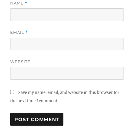
NAME
*
EMAIL
*
WEBSITE
Save my name, email, and website in this browser for
the next time I comment.