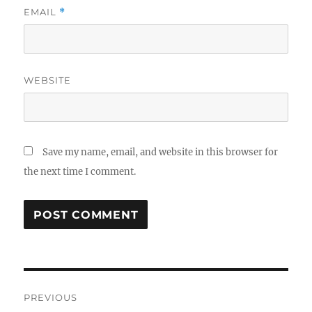
EMAIL
*
WEBSITE
Save my name, email, and website in this browser for
the next time I comment.
Post
PREVIOUS