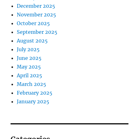
December 2025
November 2025
October 2025
September 2025
August 2025
July 2025
June 2025
May 2025
April 2025
March 2025
February 2025
January 2025