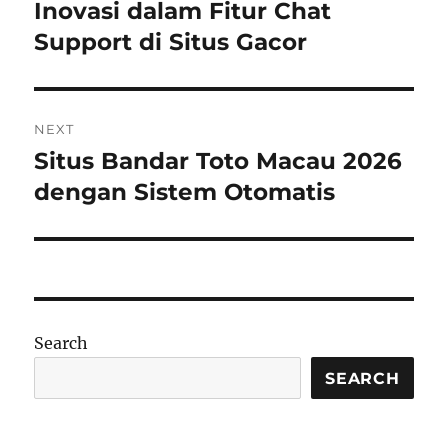
navigation
Inovasi dalam Fitur Chat
Previous
post:
Support di Situs Gacor
NEXT
Situs Bandar Toto Macau 2026
Next
post:
dengan Sistem Otomatis
Search
SEARCH