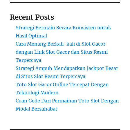
Recent Posts
Strategi Bermain Secara Konsisten untuk
Hasil Optimal
Cara Menang Berkali-kali di Slot Gacor
dengan Link Slot Gacor dan Situs Resmi
Terpercaya
Strategi Ampuh Mendapatkan Jackpot Besar
di Situs Slot Resmi Terpercaya
Toto Slot Gacor Online Tercepat Dengan
Teknologi Modern
Cuan Gede Dari Permainan Toto Slot Dengan
Modal Bersahabat