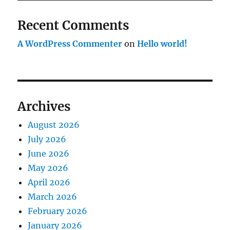
Recent Comments
A WordPress Commenter
on
Hello world!
Archives
August 2026
July 2026
June 2026
May 2026
April 2026
March 2026
February 2026
January 2026