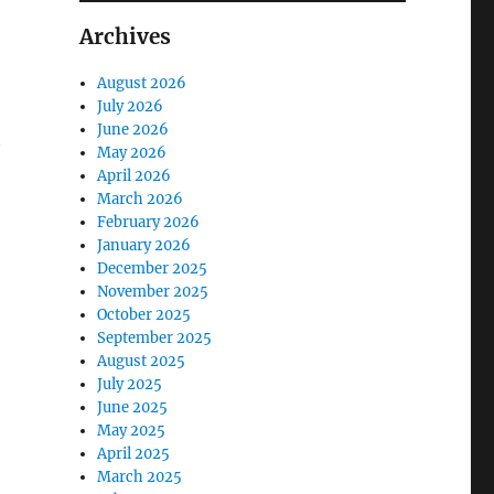
Archives
August 2026
July 2026
June 2026
t
May 2026
April 2026
March 2026
February 2026
January 2026
December 2025
November 2025
October 2025
September 2025
August 2025
July 2025
June 2025
May 2025
April 2025
March 2025