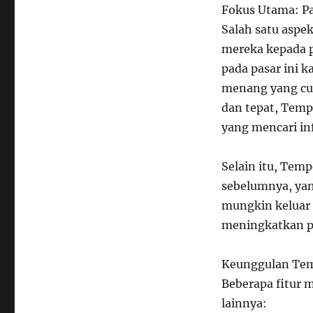
Fokus Utama: Pa
Salah satu asp
mereka kepada p
pada pasar ini 
menang yang cuk
dan tepat, Temp
yang mencari in
Selain itu, Temp
sebelumnya, ya
mungkin keluar 
meningkatkan p
Keunggulan Te
Beberapa fitur 
lainnya: