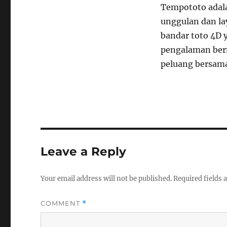
Tempototo adala
unggulan dan la
bandar toto 4D 
pengalaman ber
peluang bersam
Leave a Reply
Your email address will not be published.
Required fields
COMMENT
*