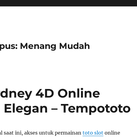
ympus: Menang Mudah
ydney 4D Online
 Elegan – Tempototo
l saat ini, akses untuk permainan
toto slot
online