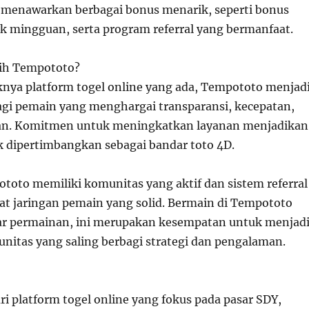
menawarkan berbagai bonus menarik, seperti bonus
ck mingguan, serta program referral yang bermanfaat.
ih Tempototo?
knya platform togel online yang ada, Tempototo menjad
agi pemain yang menghargai transparansi, kecepatan,
aan. Komitmen untuk meningkatkan layanan menjadikan
 dipertimbangkan sebagai bandar toto 4D.
ototo memiliki komunitas yang aktif dan sistem referral
 jaringan pemain yang solid. Bermain di Tempototo
dar permainan, ini merupakan kesempatan untuk menjad
unitas yang saling berbagi strategi dan pengalaman.
i platform togel online yang fokus pada pasar SDY,