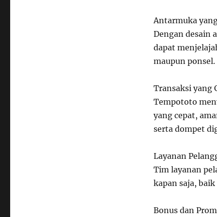
Antarmuka yan
Dengan desain 
dapat menjelajah
maupun ponsel.
Transaksi yang
Tempototo meny
yang cepat, ama
serta dompet dig
Layanan Pelang
Tim layanan pe
kapan saja, bai
Bonus dan Prom