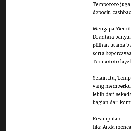
Tempototo juga 
deposit, cashba
Mengapa Memil
Di antara banya
pilihan utama b
serta kepercay
Tempototo layak
Selain itu, Temp
yang memperkuat
lebih dari seka
bagian dari kom
Kesimpulan
Jika Anda mencar