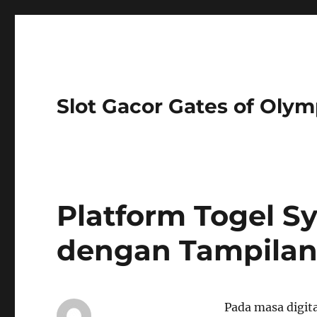
Slot Gacor Gates of Ol
Platform Togel S
dengan Tampilan
Pada masa digita