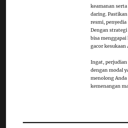
keamanan serta 
daring. Pastika
resmi, penyedia
Dengan strategi
bisa menggapai 
gacor kesukaan 
Ingat, perjudian
dengan modal ya
menolong Anda 
kemenangan m