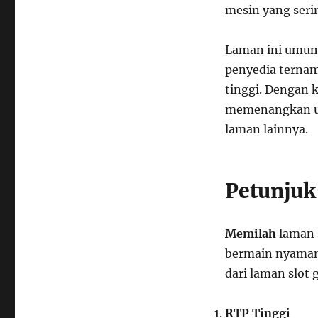
mesin yang ser
Laman ini umum
penyedia ternam
tinggi. Dengan k
memenangkan uan
laman lainnya.
Petunjuk
Memilah
laman s
bermain nyaman 
dari laman slot 
RTP Tinggi