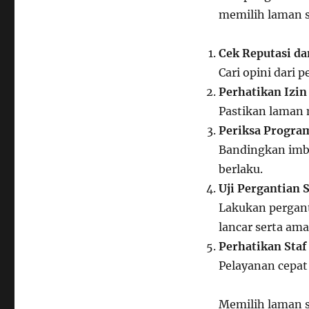
memilih laman s
Cek Reputasi da
Cari opini dari 
Perhatikan Izin
Pastikan laman m
Periksa Progra
Bandingkan imba
berlaku.
Uji Pergantian 
Lakukan pergant
lancar serta ama
Perhatikan Sta
Pelayanan cepat 
Memilih laman s