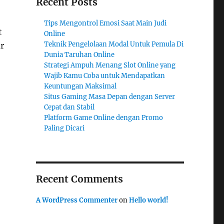
Recent Posts
Tips Mengontrol Emosi Saat Main Judi
t
Online
Teknik Pengelolaan Modal Untuk Pemula Di
r
Dunia Taruhan Online
Strategi Ampuh Menang Slot Online yang
Wajib Kamu Coba untuk Mendapatkan
Keuntungan Maksimal
Situs Gaming Masa Depan dengan Server
Cepat dan Stabil
Platform Game Online dengan Promo
Paling Dicari
Recent Comments
A WordPress Commenter
on
Hello world!