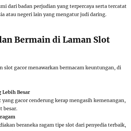
smi dari badan perjudian yang terpercaya serta tercatat
ia atau negeri lain yang mengatur judi daring.
an Bermain di Laman Slot
an slot gacor menawarkan bermacam keuntungan, di
 Lebih Besar
ot yang gacor cenderung kerap mengasih kemenangan,
t besar.
eragam
iakan beraneka ragam tipe slot dari penyedia terbaik,