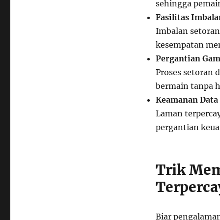
sehingga pemain
Fasilitas Imbal
Imbalan setoran
kesempatan me
Pergantian Gam
Proses setoran 
bermain tanpa h
Keamanan Data 
Laman terpercay
pergantian keu
Trik Mem
Terperca
Biar pengalaman