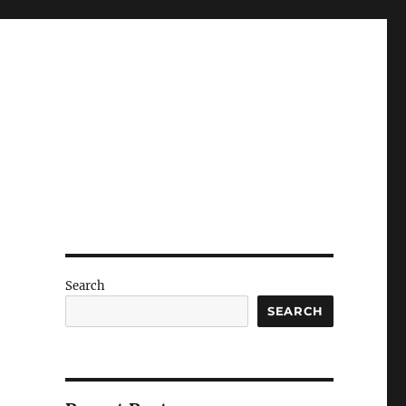
Search
SEARCH