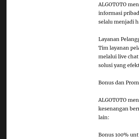
ALGOTOTO mener
informasi priba
selalu menjadi 
Layanan Pelang
Tim layanan pel
melalui live ch
solusi yang efe
Bonus dan Prom
ALGOTOTO menya
kesenangan ber
lain:
Bonus 100% unt