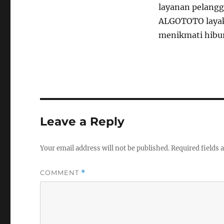
layanan pelangg
ALGOTOTO layak 
menikmati hibur
Leave a Reply
Your email address will not be published.
Required fields
COMMENT
*