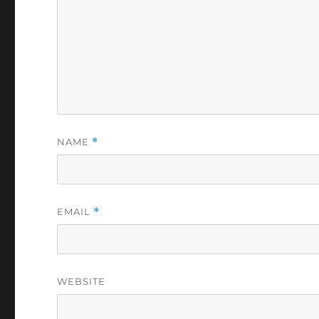
NAME
*
EMAIL
*
WEBSITE