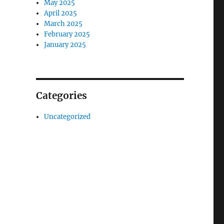
May 2025
April 2025
March 2025
February 2025
January 2025
Categories
Uncategorized