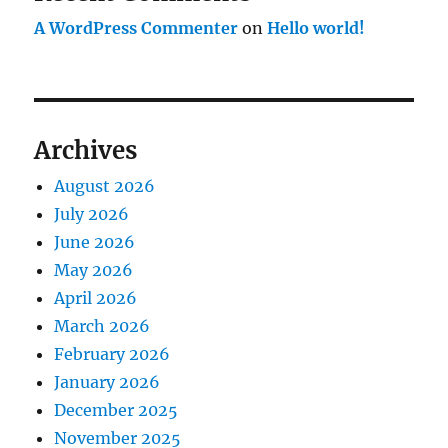
A WordPress Commenter
on
Hello world!
Archives
August 2026
July 2026
June 2026
May 2026
April 2026
March 2026
February 2026
January 2026
December 2025
November 2025