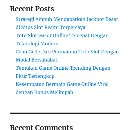
Recent Posts
Strategi Ampuh Mendapatkan Jackpot Besar
di Situs Slot Resmi Terpercaya
Toto Slot Gacor Online Tercepat Dengan
Teknologi Modern
Cuan Gede Dari Permainan Toto Slot Dengan
Modal Bersahabat
Temukan Game Online Trending Dengan
Fitur Terlengkap
Kesempatan Bermain Game Online Viral
dengan Bonus Melimpah
Recent Comments