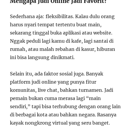
Mengapa Judi Online Jadi Favorit?
Sederhana aja: fleksibilitas. Kalau dulu orang
harus nyari tempat tertentu buat main,
sekarang tinggal buka aplikasi atau website.
Nggak peduli lagi kamu di kafe, lagi santai di
rumah, atau malah rebahan di kasur, hiburan
ini bisa langsung dinikmati.
Selain itu, ada faktor sosial juga. Banyak
platform judi online yang punya fitur
komunitas, live chat, bahkan turnamen. Jadi
pemain bukan cuma merasa lagi “main
sendiri,” tapi bisa terhubung dengan orang lain
di berbagai kota atau bahkan negara. Rasanya
kayak nongkrong virtual yang seru banget.