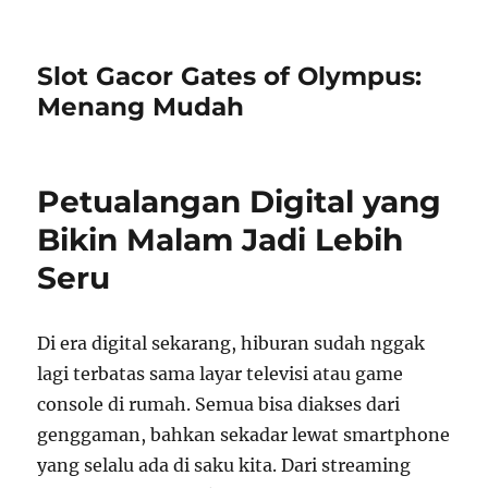
Slot Gacor Gates of Olympus:
Menang Mudah
Petualangan Digital yang
Bikin Malam Jadi Lebih
Seru
Di era digital sekarang, hiburan sudah nggak
lagi terbatas sama layar televisi atau game
console di rumah. Semua bisa diakses dari
genggaman, bahkan sekadar lewat smartphone
yang selalu ada di saku kita. Dari streaming