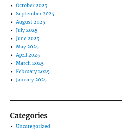
October 2025
September 2025
August 2025
July 2025
June 2025
May 2025
April 2025
March 2025
February 2025
January 2025
Categories
Uncategorized