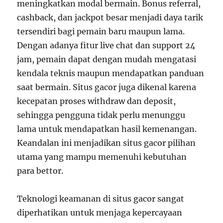
meningkatkan modal bermain. Bonus referral,
cashback, dan jackpot besar menjadi daya tarik
tersendiri bagi pemain baru maupun lama.
Dengan adanya fitur live chat dan support 24
jam, pemain dapat dengan mudah mengatasi
kendala teknis maupun mendapatkan panduan
saat bermain. Situs gacor juga dikenal karena
kecepatan proses withdraw dan deposit,
sehingga pengguna tidak perlu menunggu
lama untuk mendapatkan hasil kemenangan.
Keandalan ini menjadikan situs gacor pilihan
utama yang mampu memenuhi kebutuhan
para bettor.
Teknologi keamanan di situs gacor sangat
diperhatikan untuk menjaga kepercayaan