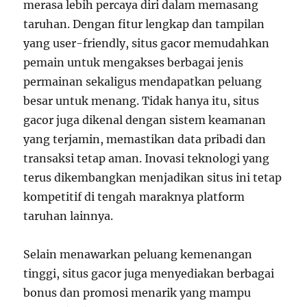
merasa lebih percaya diri dalam memasang
taruhan. Dengan fitur lengkap dan tampilan
yang user-friendly, situs gacor memudahkan
pemain untuk mengakses berbagai jenis
permainan sekaligus mendapatkan peluang
besar untuk menang. Tidak hanya itu, situs
gacor juga dikenal dengan sistem keamanan
yang terjamin, memastikan data pribadi dan
transaksi tetap aman. Inovasi teknologi yang
terus dikembangkan menjadikan situs ini tetap
kompetitif di tengah maraknya platform
taruhan lainnya.
Selain menawarkan peluang kemenangan
tinggi, situs gacor juga menyediakan berbagai
bonus dan promosi menarik yang mampu