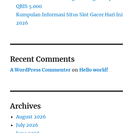
QRIS 5.000
Kumpulan Informasi Situs Slot Gacor Hari Ini
2026
Recent Comments
A WordPress Commenter
on
Hello world!
Archives
August 2026
July 2026