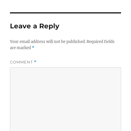
Leave a Reply
Your email address will not be published.
Required fields
are marked
*
COMMENT
*