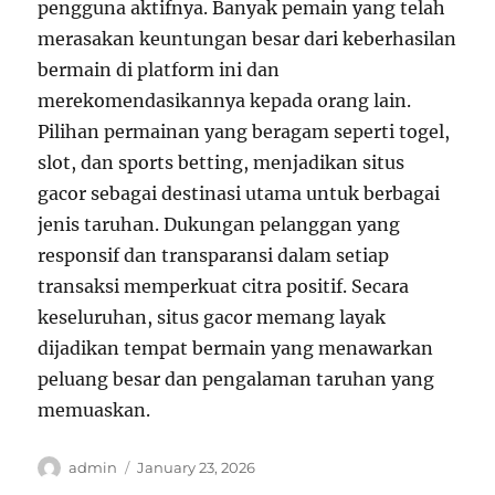
pengguna aktifnya. Banyak pemain yang telah
merasakan keuntungan besar dari keberhasilan
bermain di platform ini dan
merekomendasikannya kepada orang lain.
Pilihan permainan yang beragam seperti togel,
slot, dan sports betting, menjadikan situs
gacor sebagai destinasi utama untuk berbagai
jenis taruhan. Dukungan pelanggan yang
responsif dan transparansi dalam setiap
transaksi memperkuat citra positif. Secara
keseluruhan, situs gacor memang layak
dijadikan tempat bermain yang menawarkan
peluang besar dan pengalaman taruhan yang
memuaskan.
Author
Posted
admin
January 23, 2026
on