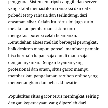
pengguna. Sistem enkripsi canggih dan server
yang stabil memastikan transaksi dan data
pribadi tetap rahasia dan terlindungi dari
ancaman siber. Selain itu, situs ini juga rutin
melakukan pembaruan sistem untuk
mengatasi potensi celah keamanan.
Kemudahan akses melalui berbagai perangkat,
baik desktop maupun ponsel, membuat pemain
bisa bermain kapan saja dan di mana saja
dengan nyaman. Dengan layanan yang
profesional dan aman, situs gacor mampu
memberikan pengalaman taruhan online yang
menyenangkan dan bebas khawatir.
Popularitas situs gacor terus meningkat seiring
dengan kepercayaan yang diperoleh dari