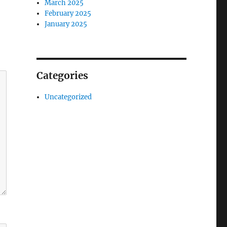
March 2025
February 2025
January 2025
Categories
Uncategorized