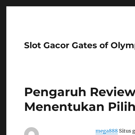
Slot Gacor Gates of Ol
Pengaruh Review
Menentukan Pilih
mega888
Situs 