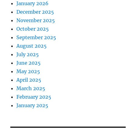
January 2026
December 2025
November 2025
October 2025
September 2025
August 2025
July 2025
June 2025
May 2025
April 2025
March 2025
February 2025
January 2025