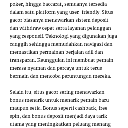
poker, hingga baccarat, semuanya tersedia
dalam satu platform yang user-friendly. Situs
gacor biasanya menawarkan sistem deposit
dan withdraw cepat serta layanan pelanggan
yang responsif. Teknologi yang digunakan juga
canggih sehingga memudahkan navigasi dan
memastikan permainan berjalan adil dan
transparan. Keunggulan ini membuat pemain
merasa nyaman dan percaya untuk terus
bermain dan mencoba peruntungan mereka.
Selain itu, situs gacor sering menawarkan
bonus menarik untuk menarik pemain baru
maupun setia. Bonus seperti cashback, free
spin, dan bonus deposit menjadi daya tarik
utama yang meningkatkan peluang menang