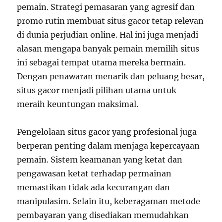
pemain. Strategi pemasaran yang agresif dan
promo rutin membuat situs gacor tetap relevan
di dunia perjudian online. Hal ini juga menjadi
alasan mengapa banyak pemain memilih situs
ini sebagai tempat utama mereka bermain.
Dengan penawaran menarik dan peluang besar,
situs gacor menjadi pilihan utama untuk
meraih keuntungan maksimal.
Pengelolaan situs gacor yang profesional juga
berperan penting dalam menjaga kepercayaan
pemain. Sistem keamanan yang ketat dan
pengawasan ketat terhadap permainan
memastikan tidak ada kecurangan dan
manipulasim. Selain itu, keberagaman metode
pembayaran yang disediakan memudahkan