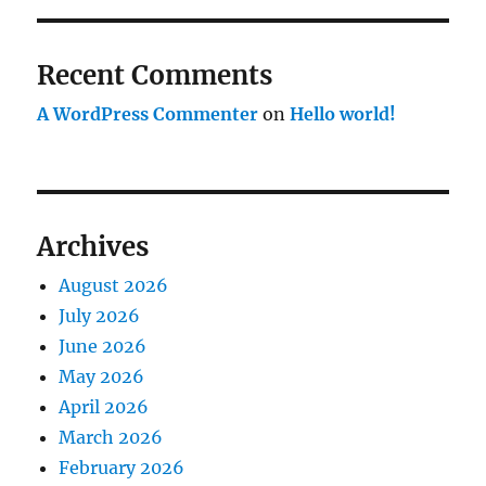
Recent Comments
A WordPress Commenter
on
Hello world!
Archives
August 2026
July 2026
June 2026
May 2026
April 2026
March 2026
February 2026