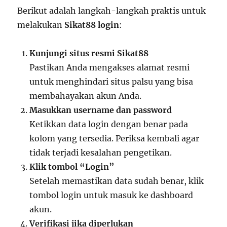
Berikut adalah langkah-langkah praktis untuk
melakukan
Sikat88 login
:
Kunjungi situs resmi Sikat88
Pastikan Anda mengakses alamat resmi
untuk menghindari situs palsu yang bisa
membahayakan akun Anda.
Masukkan username dan password
Ketikkan data login dengan benar pada
kolom yang tersedia. Periksa kembali agar
tidak terjadi kesalahan pengetikan.
Klik tombol “Login”
Setelah memastikan data sudah benar, klik
tombol login untuk masuk ke dashboard
akun.
Verifikasi jika diperlukan