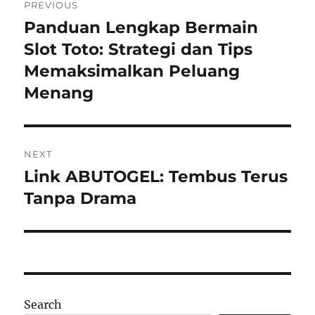
PREVIOUS
navigation
Panduan Lengkap Bermain
Previous
post:
Slot Toto: Strategi dan Tips
Memaksimalkan Peluang
Menang
NEXT
Link ABUTOGEL: Tembus Terus
Next
post:
Tanpa Drama
Search