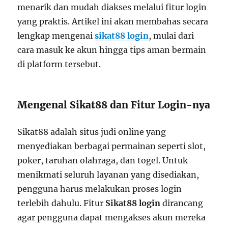
menarik dan mudah diakses melalui fitur login
yang praktis. Artikel ini akan membahas secara
lengkap mengenai
sikat88 login
, mulai dari
cara masuk ke akun hingga tips aman bermain
di platform tersebut.
Mengenal Sikat88 dan Fitur Login-nya
Sikat88 adalah situs judi online yang
menyediakan berbagai permainan seperti slot,
poker, taruhan olahraga, dan togel. Untuk
menikmati seluruh layanan yang disediakan,
pengguna harus melakukan proses login
terlebih dahulu. Fitur
Sikat88 login
dirancang
agar pengguna dapat mengakses akun mereka