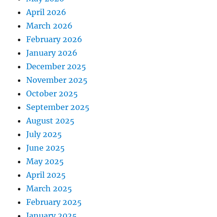
April 2026
March 2026
February 2026
January 2026
December 2025
November 2025
October 2025
September 2025
August 2025
July 2025
June 2025
May 2025
April 2025
March 2025
February 2025
January 2025