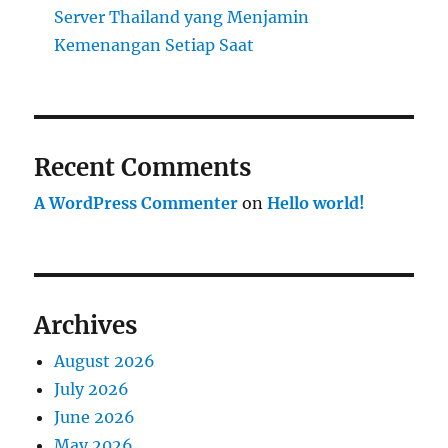
Server Thailand yang Menjamin
Kemenangan Setiap Saat
Recent Comments
A WordPress Commenter
on
Hello world!
Archives
August 2026
July 2026
June 2026
May 2026