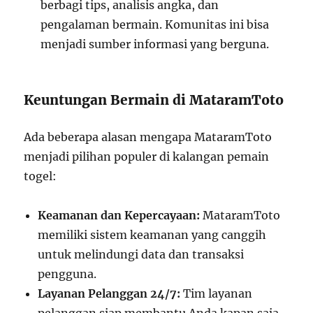
berbagi tips, analisis angka, dan
pengalaman bermain. Komunitas ini bisa
menjadi sumber informasi yang berguna.
Keuntungan Bermain di MataramToto
Ada beberapa alasan mengapa MataramToto
menjadi pilihan populer di kalangan pemain
togel:
Keamanan dan Kepercayaan:
MataramToto
memiliki sistem keamanan yang canggih
untuk melindungi data dan transaksi
pengguna.
Layanan Pelanggan 24/7:
Tim layanan