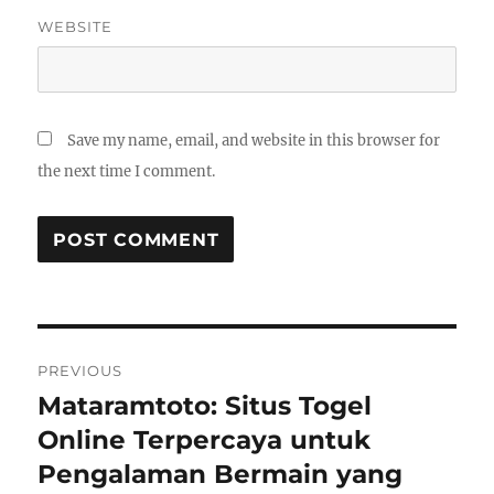
WEBSITE
Save my name, email, and website in this browser for
the next time I comment.
Post
PREVIOUS
navigation
Mataramtoto: Situs Togel
Previous
post:
Online Terpercaya untuk
Pengalaman Bermain yang