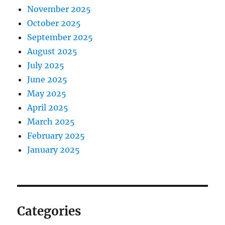
November 2025
October 2025
September 2025
August 2025
July 2025
June 2025
May 2025
April 2025
March 2025
February 2025
January 2025
Categories