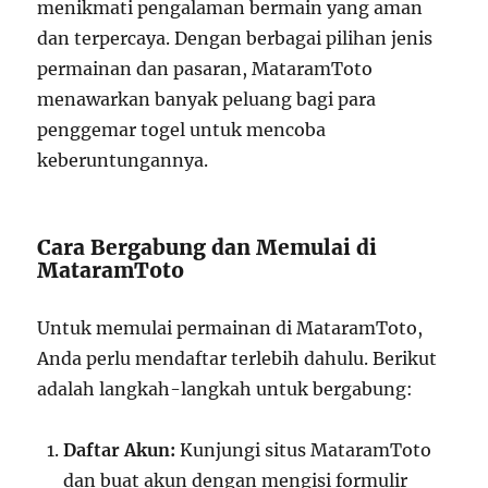
menikmati pengalaman bermain yang aman
dan terpercaya. Dengan berbagai pilihan jenis
permainan dan pasaran, MataramToto
menawarkan banyak peluang bagi para
penggemar togel untuk mencoba
keberuntungannya.
Cara Bergabung dan Memulai di
MataramToto
Untuk memulai permainan di MataramToto,
Anda perlu mendaftar terlebih dahulu. Berikut
adalah langkah-langkah untuk bergabung:
Daftar Akun:
Kunjungi situs MataramToto
dan buat akun dengan mengisi formulir