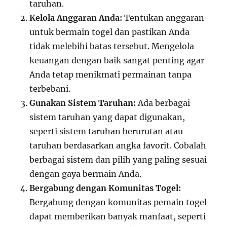
taruhan.
Kelola Anggaran Anda:
Tentukan anggaran
untuk bermain togel dan pastikan Anda
tidak melebihi batas tersebut. Mengelola
keuangan dengan baik sangat penting agar
Anda tetap menikmati permainan tanpa
terbebani.
Gunakan Sistem Taruhan:
Ada berbagai
sistem taruhan yang dapat digunakan,
seperti sistem taruhan berurutan atau
taruhan berdasarkan angka favorit. Cobalah
berbagai sistem dan pilih yang paling sesuai
dengan gaya bermain Anda.
Bergabung dengan Komunitas Togel:
Bergabung dengan komunitas pemain togel
dapat memberikan banyak manfaat, seperti