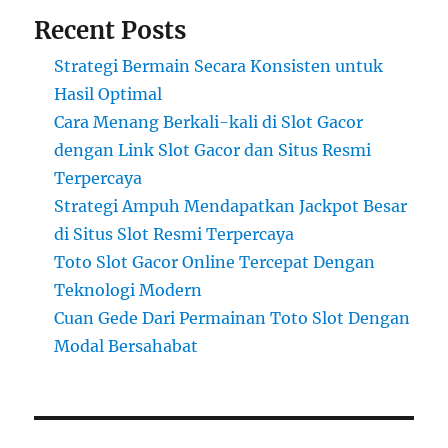
Recent Posts
Strategi Bermain Secara Konsisten untuk
Hasil Optimal
Cara Menang Berkali-kali di Slot Gacor
dengan Link Slot Gacor dan Situs Resmi
Terpercaya
Strategi Ampuh Mendapatkan Jackpot Besar
di Situs Slot Resmi Terpercaya
Toto Slot Gacor Online Tercepat Dengan
Teknologi Modern
Cuan Gede Dari Permainan Toto Slot Dengan
Modal Bersahabat