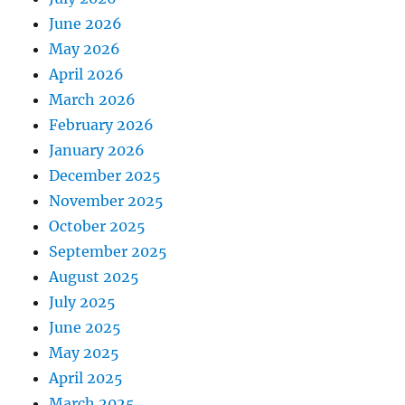
June 2026
May 2026
April 2026
March 2026
February 2026
January 2026
December 2025
November 2025
October 2025
September 2025
August 2025
July 2025
June 2025
May 2025
April 2025
March 2025