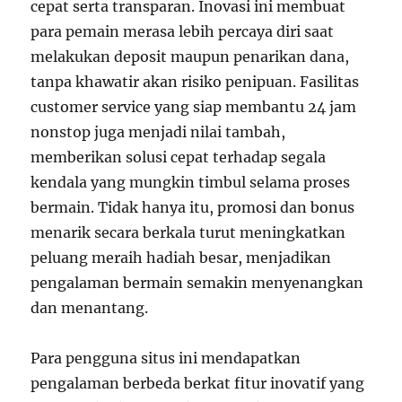
cepat serta transparan. Inovasi ini membuat
para pemain merasa lebih percaya diri saat
melakukan deposit maupun penarikan dana,
tanpa khawatir akan risiko penipuan. Fasilitas
customer service yang siap membantu 24 jam
nonstop juga menjadi nilai tambah,
memberikan solusi cepat terhadap segala
kendala yang mungkin timbul selama proses
bermain. Tidak hanya itu, promosi dan bonus
menarik secara berkala turut meningkatkan
peluang meraih hadiah besar, menjadikan
pengalaman bermain semakin menyenangkan
dan menantang.
Para pengguna situs ini mendapatkan
pengalaman berbeda berkat fitur inovatif yang