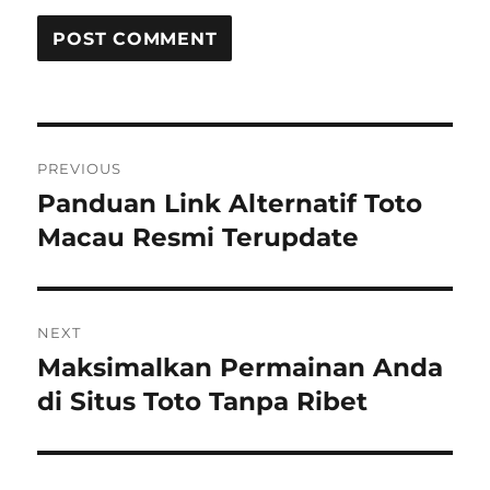
Post
PREVIOUS
navigation
Panduan Link Alternatif Toto
Previous
post:
Macau Resmi Terupdate
NEXT
Maksimalkan Permainan Anda
Next
post:
di Situs Toto Tanpa Ribet