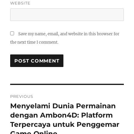
WEBSITE
Save my name, email, and website in this browser for
the next time I comment.
Post
PREVIOUS
navigation
Menyelami Dunia Permainan
Previous
post:
dengan Ambon4D: Platform
Terpercaya untuk Penggemar
Game Online