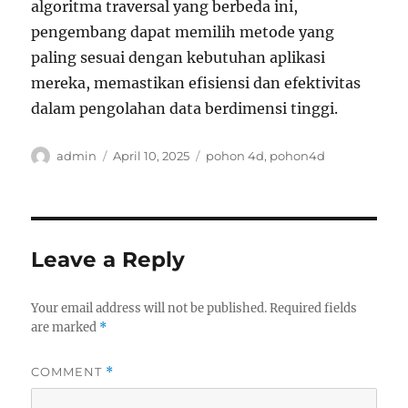
algoritma traversal yang berbeda ini,
pengembang dapat memilih metode yang
paling sesuai dengan kebutuhan aplikasi
mereka, memastikan efisiensi dan efektivitas
dalam pengolahan data berdimensi tinggi.
Author
Posted
Tags
admin
April 10, 2025
pohon 4d
,
pohon4d
on
Leave a Reply
Your email address will not be published.
Required fields
are marked
*
COMMENT
*