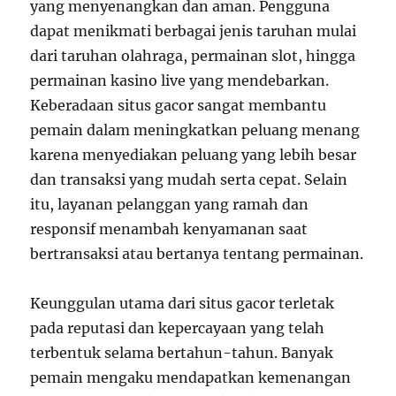
yang menyenangkan dan aman. Pengguna
dapat menikmati berbagai jenis taruhan mulai
dari taruhan olahraga, permainan slot, hingga
permainan kasino live yang mendebarkan.
Keberadaan situs gacor sangat membantu
pemain dalam meningkatkan peluang menang
karena menyediakan peluang yang lebih besar
dan transaksi yang mudah serta cepat. Selain
itu, layanan pelanggan yang ramah dan
responsif menambah kenyamanan saat
bertransaksi atau bertanya tentang permainan.
Keunggulan utama dari situs gacor terletak
pada reputasi dan kepercayaan yang telah
terbentuk selama bertahun-tahun. Banyak
pemain mengaku mendapatkan kemenangan