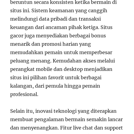
beruntun secara konsisten ketika bermain di
situs ini. Sistem keamanan yang canggih
melindungi data pribadi dan transaksi
keuangan dari ancaman pihak ketiga. Situs
gacor juga menyediakan berbagai bonus
menarik dan promosi harian yang
memudahkan pemain untuk memperbesar
peluang menang. Kemudahan akses melalui
perangkat mobile dan desktop menjadikan
situs ini pilihan favorit untuk berbagai
kalangan, dari pemula hingga pemain
profesional.
Selain itu, inovasi teknologi yang diterapkan
membuat pengalaman bermain semakin lancar
dan menyenangkan. Fitur live chat dan support