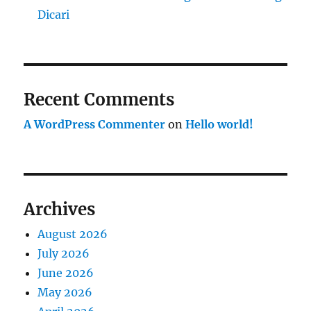
Dicari
Recent Comments
A WordPress Commenter
on
Hello world!
Archives
August 2026
July 2026
June 2026
May 2026