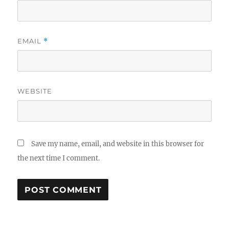
EMAIL
*
WEBSITE
Save my name, email, and website in this browser for
the next time I comment.