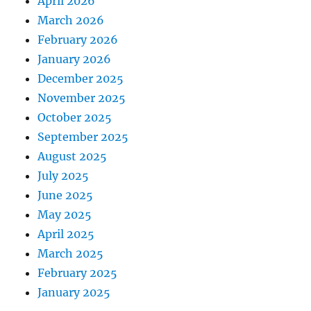
April 2026
March 2026
February 2026
January 2026
December 2025
November 2025
October 2025
September 2025
August 2025
July 2025
June 2025
May 2025
April 2025
March 2025
February 2025
January 2025