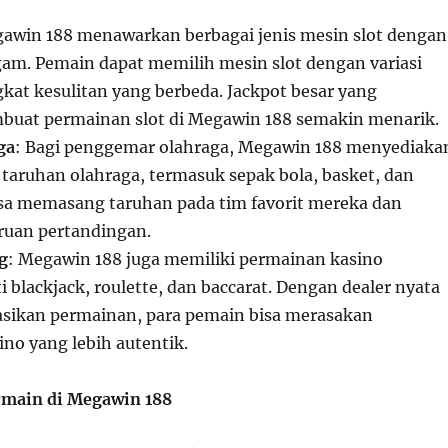
gawin 188 menawarkan berbagai jenis mesin slot dengan
am. Pemain dapat memilih mesin slot dengan variasi
gkat kesulitan yang berbeda. Jackpot besar yang
buat permainan slot di Megawin 188 semakin menarik.
ga
: Bagi penggemar olahraga, Megawin 188 menyediaka
 taruhan olahraga, termasuk sepak bola, basket, dan
isa memasang taruhan pada tim favorit mereka dan
ruan pertandingan.
g
: Megawin 188 juga memiliki permainan kasino
i blackjack, roulette, dan baccarat. Dengan dealer nyata
sikan permainan, para pemain bisa merasakan
no yang lebih autentik.
main di Megawin 188