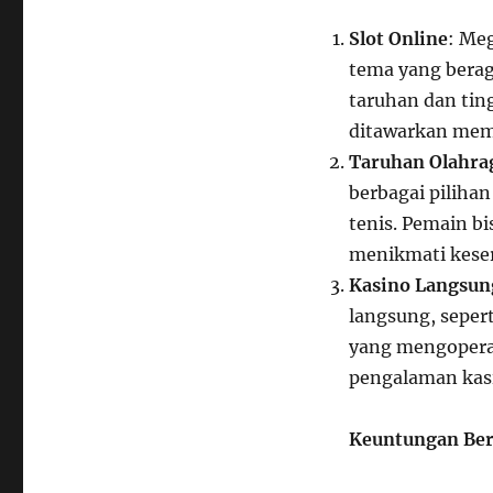
Slot Online
: Me
tema yang berag
taruhan dan tin
ditawarkan mem
Taruhan Olahra
berbagai pilihan
tenis. Pemain b
menikmati kese
Kasino Langsun
langsung, sepert
yang mengopera
pengalaman kasi
Keuntungan Ber