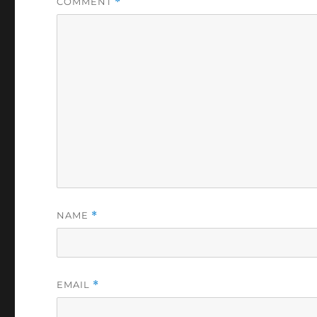
COMMENT
*
NAME
*
EMAIL
*