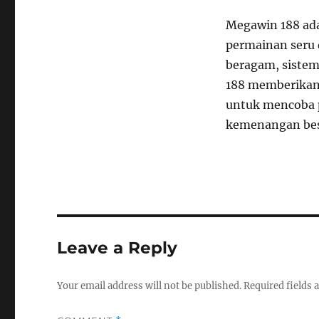
Megawin 188 ada
permainan seru
beragam, siste
188 memberikan
untuk mencoba p
kemenangan bes
Leave a Reply
Your email address will not be published.
Required fields