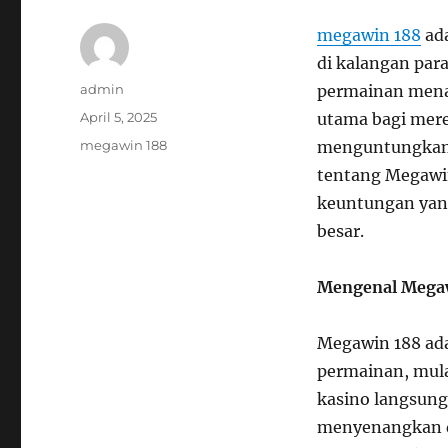
megawin 188
ada
di kalangan par
Author
admin
permainan menar
Posted
April 5, 2025
utama bagi mer
on
Tags
megawin 188
menguntungkan. 
tentang Megawin
keuntungan yang
besar.
Mengenal Mega
Megawin 188 ada
permainan, mula
kasino langsung
menyenangkan d