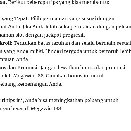
pat. Berikut beberapa tips yang bisa membantu:
 yang Tepat
: Pilih permainan yang sesuai dengan
nat Anda. Jika Anda lebih suka permainan dengan pelua
ainan slot dengan jackpot progresif.
roll
: Tentukan batas taruhan dan selalu bermain sesuai
 yang Anda miliki. Hindari tergoda untuk bertaruh lebi
ampuan Anda.
us dan Promosi
: Jangan lewatkan bonus dan promosi
 oleh Megawin 188. Gunakan bonus ini untuk
eluang kemenangan Anda.
i tips ini, Anda bisa meningkatkan peluang untuk
gan besar di Megawin 188.