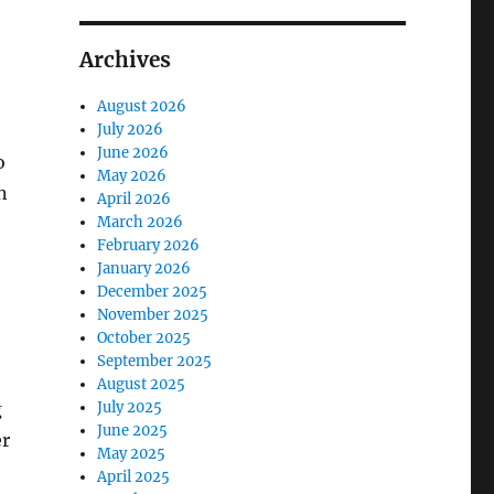
Archives
August 2026
July 2026
June 2026
o
May 2026
n
April 2026
March 2026
February 2026
January 2026
December 2025
November 2025
October 2025
September 2025
August 2025
g
July 2025
June 2025
er
May 2025
April 2025