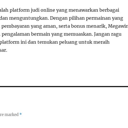
lah platform judi online yang menawarkan berbagai
 dan menguntungkan. Dengan pilihan permainan yang
m pembayaran yang aman, serta bonus menarik, Megawi
 pengalaman bermain yang memuaskan. Jangan ragu
latform ini dan temukan peluang untuk meraih
ar.
 are marked
*