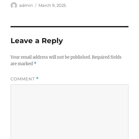
Author
Posted
admin
March 9, 2025
on
Leave a Reply
Your email address will not be published.
Required fields
are marked
*
COMMENT
*