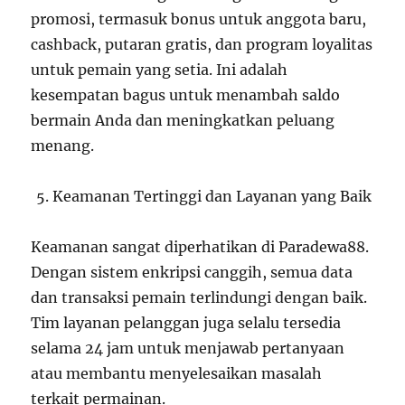
promosi, termasuk bonus untuk anggota baru,
cashback, putaran gratis, dan program loyalitas
untuk pemain yang setia. Ini adalah
kesempatan bagus untuk menambah saldo
bermain Anda dan meningkatkan peluang
menang.
Keamanan Tertinggi dan Layanan yang Baik
Keamanan sangat diperhatikan di Paradewa88.
Dengan sistem enkripsi canggih, semua data
dan transaksi pemain terlindungi dengan baik.
Tim layanan pelanggan juga selalu tersedia
selama 24 jam untuk menjawab pertanyaan
atau membantu menyelesaikan masalah
terkait permainan.