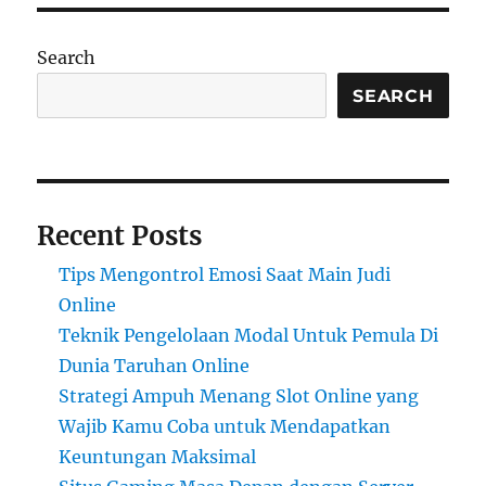
Search
SEARCH
Recent Posts
Tips Mengontrol Emosi Saat Main Judi
Online
Teknik Pengelolaan Modal Untuk Pemula Di
Dunia Taruhan Online
Strategi Ampuh Menang Slot Online yang
Wajib Kamu Coba untuk Mendapatkan
Keuntungan Maksimal