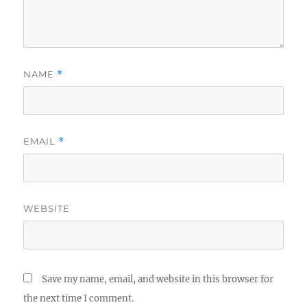
NAME
*
EMAIL
*
WEBSITE
Save my name, email, and website in this browser for
the next time I comment.