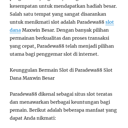
kesempatan untuk mendapatkan hadiah besar.
Salah satu tempat yang sangat disarankan
untuk menikmati slot adalah Paradewa88
slot
dana
Maxwin Besar. Dengan banyak pilihan
permainan berkualitas dan proses transaksi
yang cepat, Paradewa88 telah menjadi pilihan
utama bagi penggemar slot di internet.
Keunggulan Bermain Slot di Paradewa88 Slot
Dana Maxwin Besar
Paradewa88 dikenal sebagai situs slot teratas
dan menawarkan berbagai keuntungan bagi
pemain. Berikut adalah beberapa manfaat yang
dapat Anda nikmati: