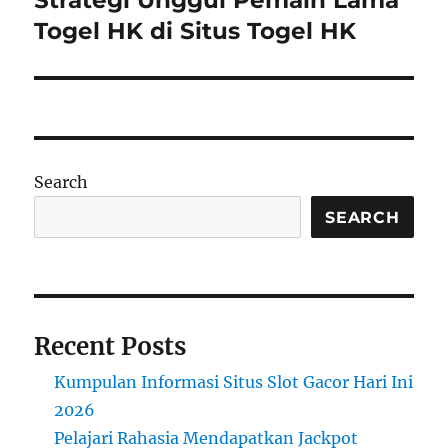
Strategi Unggul Pemain Lama
post:
Togel HK di Situs Togel HK
Search
SEARCH
Recent Posts
Kumpulan Informasi Situs Slot Gacor Hari Ini
2026
Pelajari Rahasia Mendapatkan Jackpot