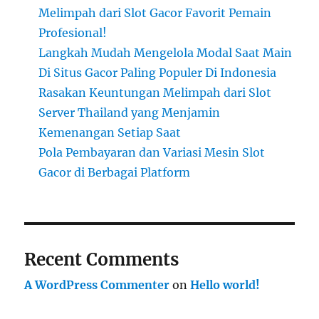
Melimpah dari Slot Gacor Favorit Pemain
Profesional!
Langkah Mudah Mengelola Modal Saat Main
Di Situs Gacor Paling Populer Di Indonesia
Rasakan Keuntungan Melimpah dari Slot
Server Thailand yang Menjamin
Kemenangan Setiap Saat
Pola Pembayaran dan Variasi Mesin Slot
Gacor di Berbagai Platform
Recent Comments
A WordPress Commenter
on
Hello world!