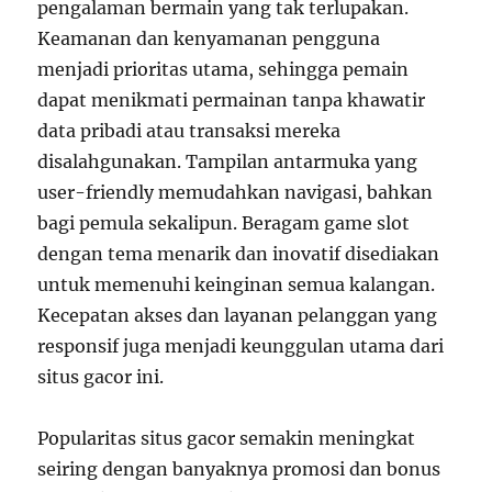
pengalaman bermain yang tak terlupakan.
Keamanan dan kenyamanan pengguna
menjadi prioritas utama, sehingga pemain
dapat menikmati permainan tanpa khawatir
data pribadi atau transaksi mereka
disalahgunakan. Tampilan antarmuka yang
user-friendly memudahkan navigasi, bahkan
bagi pemula sekalipun. Beragam game slot
dengan tema menarik dan inovatif disediakan
untuk memenuhi keinginan semua kalangan.
Kecepatan akses dan layanan pelanggan yang
responsif juga menjadi keunggulan utama dari
situs gacor ini.
Popularitas situs gacor semakin meningkat
seiring dengan banyaknya promosi dan bonus