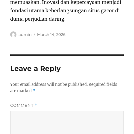
memuaskan. Inovasi dan kepercayaan menjadi
fondasi utama keberlangsungan situs gacor di
dunia perjudian daring.
Author
Posted
admin
March 14, 2026
on
Leave a Reply
Your email address will not be published.
Required fields
are marked
*
COMMENT
*