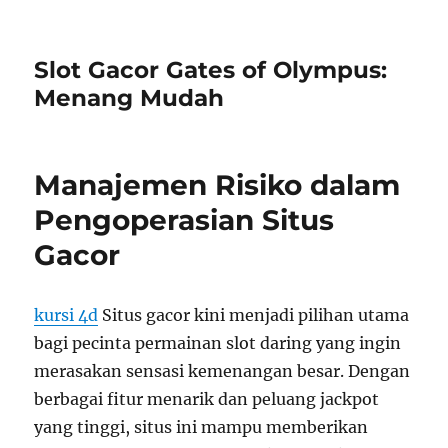
Slot Gacor Gates of Olympus:
Menang Mudah
Manajemen Risiko dalam
Pengoperasian Situs
Gacor
kursi 4d
Situs gacor kini menjadi pilihan utama
bagi pecinta permainan slot daring yang ingin
merasakan sensasi kemenangan besar. Dengan
berbagai fitur menarik dan peluang jackpot
yang tinggi, situs ini mampu memberikan