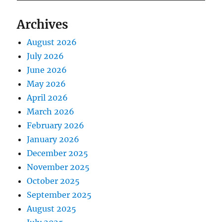
Archives
August 2026
July 2026
June 2026
May 2026
April 2026
March 2026
February 2026
January 2026
December 2025
November 2025
October 2025
September 2025
August 2025