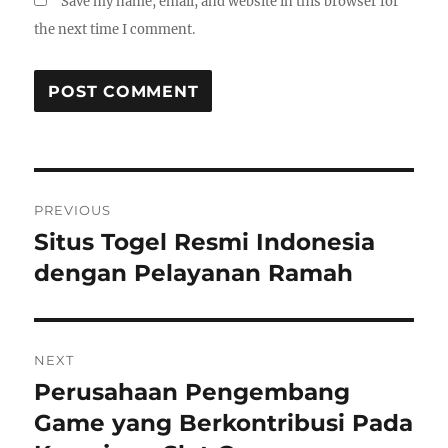
Save my name, email, and website in this browser for
the next time I comment.
Post
PREVIOUS
navigation
Situs Togel Resmi Indonesia
Previous
post:
dengan Pelayanan Ramah
NEXT
Perusahaan Pengembang
Next
post:
Game yang Berkontribusi Pada