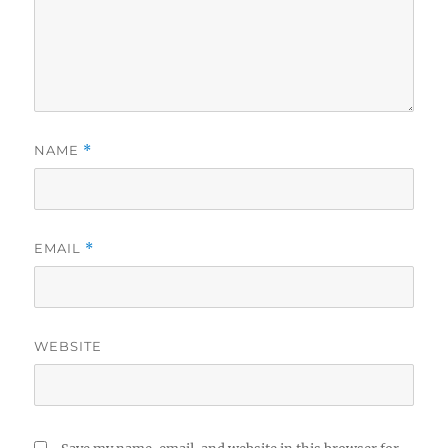
NAME
*
EMAIL
*
WEBSITE