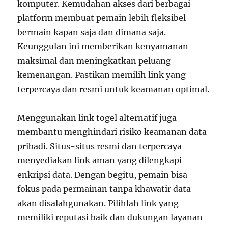
komputer. Kemudahan akses dari berbagai
platform membuat pemain lebih fleksibel
bermain kapan saja dan dimana saja.
Keunggulan ini memberikan kenyamanan
maksimal dan meningkatkan peluang
kemenangan. Pastikan memilih link yang
terpercaya dan resmi untuk keamanan optimal.
Menggunakan link togel alternatif juga
membantu menghindari risiko keamanan data
pribadi. Situs-situs resmi dan terpercaya
menyediakan link aman yang dilengkapi
enkripsi data. Dengan begitu, pemain bisa
fokus pada permainan tanpa khawatir data
akan disalahgunakan. Pilihlah link yang
memiliki reputasi baik dan dukungan layanan