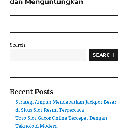
dan Menguntungkan
Search
SEARCH
Recent Posts
Strategi Ampuh Mendapatkan Jackpot Besar
di Situs Slot Resmi Terpercaya
Toto Slot Gacor Online Tercepat Dengan
Teknologi Modern