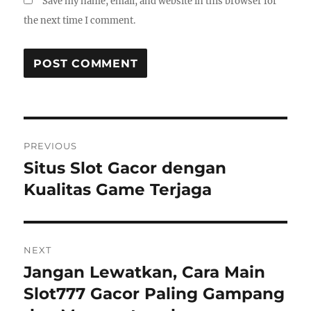
Save my name, email, and website in this browser for
the next time I comment.
Post
PREVIOUS
navigation
Situs Slot Gacor dengan
Previous
post:
Kualitas Game Terjaga
NEXT
Jangan Lewatkan, Cara Main
Next
post:
Slot777 Gacor Paling Gampang