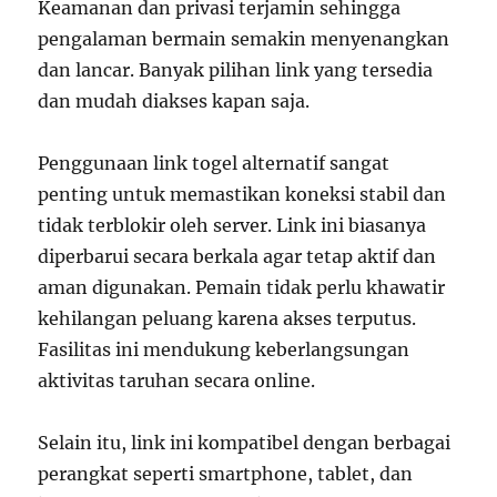
Keamanan dan privasi terjamin sehingga
pengalaman bermain semakin menyenangkan
dan lancar. Banyak pilihan link yang tersedia
dan mudah diakses kapan saja.
Penggunaan link togel alternatif sangat
penting untuk memastikan koneksi stabil dan
tidak terblokir oleh server. Link ini biasanya
diperbarui secara berkala agar tetap aktif dan
aman digunakan. Pemain tidak perlu khawatir
kehilangan peluang karena akses terputus.
Fasilitas ini mendukung keberlangsungan
aktivitas taruhan secara online.
Selain itu, link ini kompatibel dengan berbagai
perangkat seperti smartphone, tablet, dan