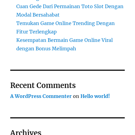
Cuan Gede Dari Permainan Toto Slot Dengan
Modal Bersahabat
Temukan Game Online Trending Dengan
Fitur Terlengkap
Kesempatan Bermain Game Online Viral
dengan Bonus Melimpah
Recent Comments
A WordPress Commenter
on
Hello world!
Archives