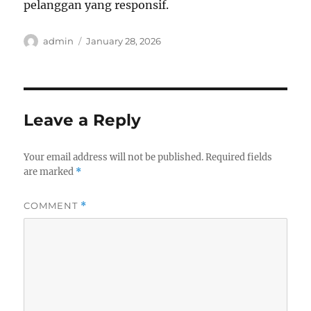
pelanggan yang responsif.
Author
Posted
admin
January 28, 2026
on
Leave a Reply
Your email address will not be published.
Required fields
are marked
*
COMMENT
*