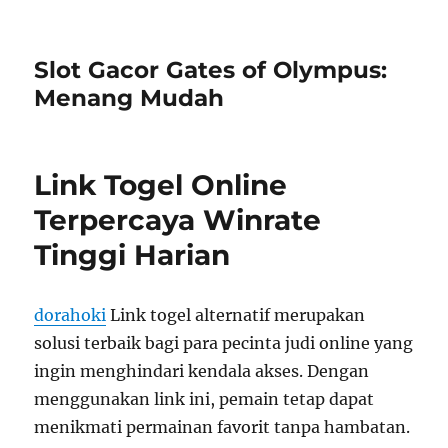
Slot Gacor Gates of Olympus:
Menang Mudah
Link Togel Online
Terpercaya Winrate
Tinggi Harian
dorahoki
Link togel alternatif merupakan
solusi terbaik bagi para pecinta judi online yang
ingin menghindari kendala akses. Dengan
menggunakan link ini, pemain tetap dapat
menikmati permainan favorit tanpa hambatan.