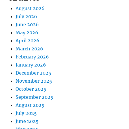
August 2026
July 2026
June 2026
May 2026
April 2026
March 2026
February 2026
January 2026
December 2025
November 2025
October 2025
September 2025
August 2025
July 2025
June 2025