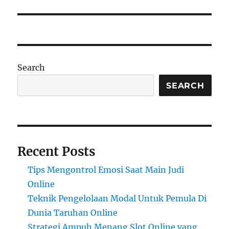
Search
SEARCH
Recent Posts
Tips Mengontrol Emosi Saat Main Judi
Online
Teknik Pengelolaan Modal Untuk Pemula Di
Dunia Taruhan Online
Strategi Ampuh Menang Slot Online yang