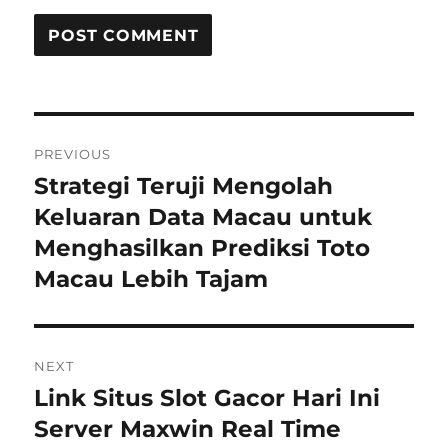
Post
PREVIOUS
navigation
Strategi Teruji Mengolah
Previous
post:
Keluaran Data Macau untuk
Menghasilkan Prediksi Toto
Macau Lebih Tajam
NEXT
Link Situs Slot Gacor Hari Ini
Next
post:
Server Maxwin Real Time