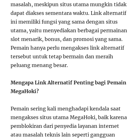
masalah, meskipun situs utama mungkin tidak
dapat diakses sementara waktu. Link alternatif
ini memiliki fungsi yang sama dengan situs
utama, yaitu menyediakan berbagai permainan
slot menarik, bonus, dan promosi yang sama.
Pemain hanya perlu mengakses link alternatif
tersebut untuk tetap bermain dan meraih
peluang menang besar.
Mengapa Link Alternatif Penting bagi Pemain
MegaHoki?
Pemain sering kali menghadapi kendala saat
mengakses situs utama MegaHoki, baik karena
pemblokiran dari penyedia layanan internet
atau masalah teknis lain seperti gangguan