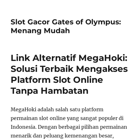
Slot Gacor Gates of Olympus:
Menang Mudah
Link Alternatif MegaHoki:
Solusi Terbaik Mengakses
Platform Slot Online
Tanpa Hambatan
MegaHoki adalah salah satu platform
permainan slot online yang sangat populer di
Indonesia. Dengan berbagai pilihan permainan
menarik dan peluang kemenangan besar,