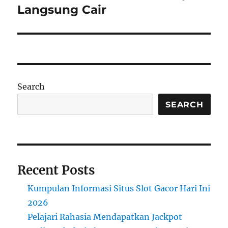
Langsung Cair
Search
SEARCH
Recent Posts
Kumpulan Informasi Situs Slot Gacor Hari Ini
2026
Pelajari Rahasia Mendapatkan Jackpot