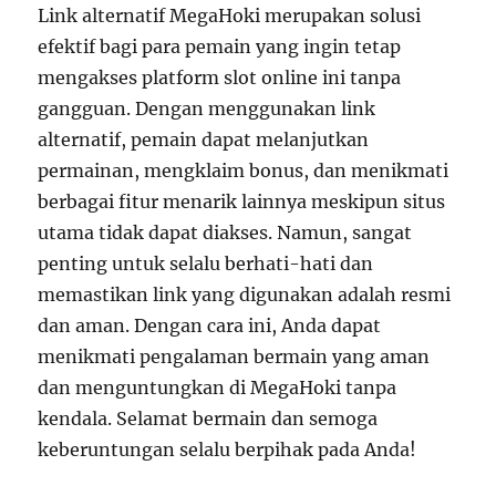
Link alternatif MegaHoki merupakan solusi
efektif bagi para pemain yang ingin tetap
mengakses platform slot online ini tanpa
gangguan. Dengan menggunakan link
alternatif, pemain dapat melanjutkan
permainan, mengklaim bonus, dan menikmati
berbagai fitur menarik lainnya meskipun situs
utama tidak dapat diakses. Namun, sangat
penting untuk selalu berhati-hati dan
memastikan link yang digunakan adalah resmi
dan aman. Dengan cara ini, Anda dapat
menikmati pengalaman bermain yang aman
dan menguntungkan di MegaHoki tanpa
kendala. Selamat bermain dan semoga
keberuntungan selalu berpihak pada Anda!