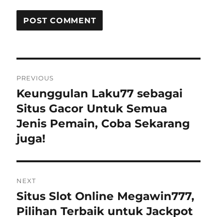
Post
PREVIOUS
navigation
Keunggulan Laku77 sebagai
Previous
post:
Situs Gacor Untuk Semua
Jenis Pemain, Coba Sekarang
juga!
NEXT
Situs Slot Online Megawin777,
Next
post:
Pilihan Terbaik untuk Jackpot