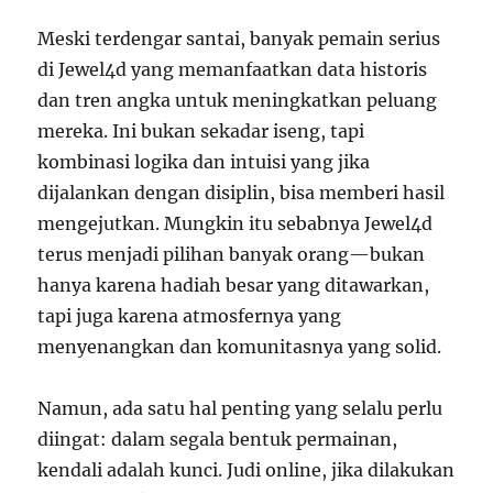
Meski terdengar santai, banyak pemain serius
di Jewel4d yang memanfaatkan data historis
dan tren angka untuk meningkatkan peluang
mereka. Ini bukan sekadar iseng, tapi
kombinasi logika dan intuisi yang jika
dijalankan dengan disiplin, bisa memberi hasil
mengejutkan. Mungkin itu sebabnya Jewel4d
terus menjadi pilihan banyak orang—bukan
hanya karena hadiah besar yang ditawarkan,
tapi juga karena atmosfernya yang
menyenangkan dan komunitasnya yang solid.
Namun, ada satu hal penting yang selalu perlu
diingat: dalam segala bentuk permainan,
kendali adalah kunci. Judi online, jika dilakukan