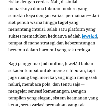
risiko dengan cerdas. Nah, di sinilah
menariknya dunia hiburan modern yang
semakin kaya dengan variasi permainan—dari
slot
penuh warna hingga
togel
yang
menantang intuisi. Salah satu platform yang
sukses memadukan keduanya adalah
jewel4d
,
tempat di mana strategi dan keberuntungan
bertemu dalam harmoni yang tak terduga.
Bagi penggemar
judi online
, Jewel4d bukan
sekadar tempat untuk mencari hiburan, tapi
juga ruang bagi mereka yang ingin mengasah
naluri, membaca pola, dan tentu saja—
mengejar sensasi kemenangan. Dengan
tampilan yang elegan, sistem keamanan yang
ketat, serta variasi permainan yang tak