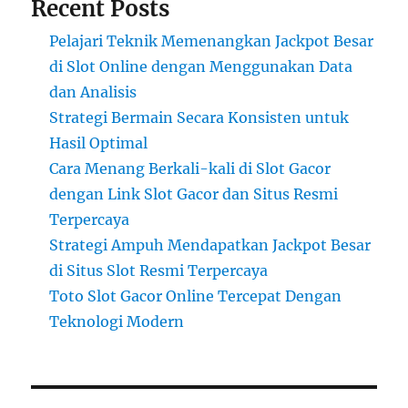
Recent Posts
Pelajari Teknik Memenangkan Jackpot Besar
di Slot Online dengan Menggunakan Data
dan Analisis
Strategi Bermain Secara Konsisten untuk
Hasil Optimal
Cara Menang Berkali-kali di Slot Gacor
dengan Link Slot Gacor dan Situs Resmi
Terpercaya
Strategi Ampuh Mendapatkan Jackpot Besar
di Situs Slot Resmi Terpercaya
Toto Slot Gacor Online Tercepat Dengan
Teknologi Modern