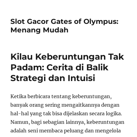
Slot Gacor Gates of Olympus:
Menang Mudah
Kilau Keberuntungan Tak
Padam: Cerita di Balik
Strategi dan Intuisi
Ketika berbicara tentang keberuntungan,
banyak orang sering mengaitkannya dengan
hal-hal yang tak bisa dijelaskan secara logika.
Namun, bagi sebagian lainnya, keberuntungan
adalah seni membaca peluang dan mengelola