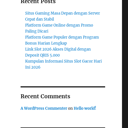
Recent Posts
Situs Gaming Masa Depan dengan Server
Cepat dan Stabil
Platform Game Online dengan Promo
Paling Dicari
Platform Game Populer dengan Program
Bonus Harian Lengkap
Link Slot 2026 Akses Digital dengan
Deposit QRIS 5.000
Kumpulan Informasi Situs Slot Gacor Hari
Ini 2026
Recent Comments
A WordPress Commenter
on
Hello world!