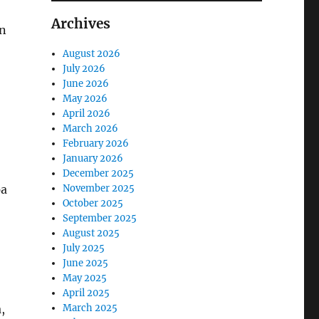
Archives
an
August 2026
July 2026
June 2026
May 2026
April 2026
March 2026
February 2026
January 2026
December 2025
pa
November 2025
October 2025
September 2025
August 2025
July 2025
June 2025
May 2025
April 2025
,
March 2025