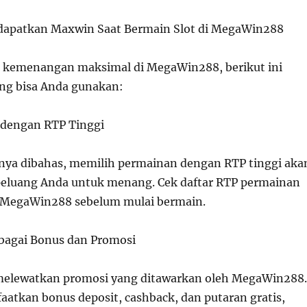
dapatkan Maxwin Saat Bermain Slot di MegaWin288
 kemenangan maksimal di MegaWin288, berikut ini
ang bisa Anda gunakan:
 dengan RTP Tinggi
nya dibahas, memilih permainan dengan RTP tinggi aka
eluang Anda untuk menang. Cek daftar RTP permainan
i MegaWin288 sebelum mulai bermain.
bagai Bonus dan Promosi
melewatkan promosi yang ditawarkan oleh MegaWin288.
tkan bonus deposit, cashback, dan putaran gratis,