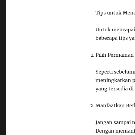
Tips untuk Men
Untuk mencapai
beberapa tips y
Pilih Permainan
Seperti sebelum
meningkatkan p
yang tersedia d
Manfaatkan Ber
Jangan sampai 
Dengan memanfaa