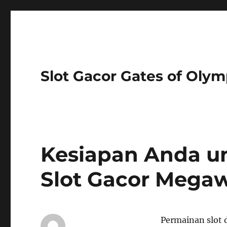
Slot Gacor Gates of Ol
Kesiapan Anda u
Slot Gacor Mega
Permainan slot d