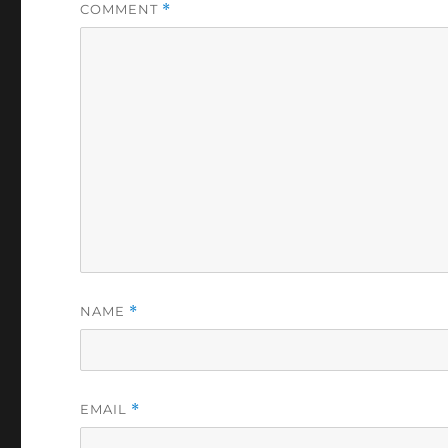
COMMENT
*
NAME
*
EMAIL
*