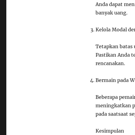
Anda dapat men
banyak uang.
Kelola Modal de
Tetapkan batas 
Pastikan Anda t
rencanakan.
Bermain pada W
Beberapa pemain
meningkatkan p
pada saatsaat s
Kesimpulan