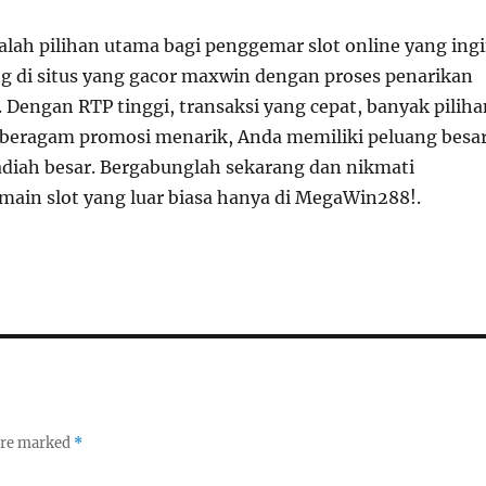
ah pilihan utama bagi penggemar slot online yang ing
 di situs yang gacor maxwin dengan proses penarikan
 Dengan RTP tinggi, transaksi yang cepat, banyak piliha
beragam promosi menarik, Anda memiliki peluang besa
diah besar. Bergabunglah sekarang dan nikmati
ain slot yang luar biasa hanya di MegaWin288!.
 are marked
*