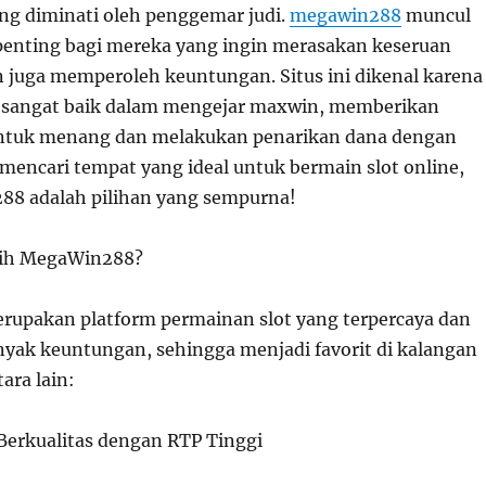
ing diminati oleh penggemar judi.
megawin288
muncul
 penting bagi mereka yang ingin merasakan keseruan
n juga memperoleh keuntungan. Situs ini dikenal karena
g sangat baik dalam mengejar maxwin, memberikan
untuk menang dan melakukan penarikan dana dengan
 mencari tempat yang ideal untuk bermain slot online,
8 adalah pilihan yang sempurna!
ih MegaWin288?
upakan platform permainan slot yang terpercaya dan
ak keuntungan, sehingga menjadi favorit di kalangan
ara lain:
Berkualitas dengan RTP Tinggi