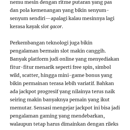
nemu mesin dengan ritme putaran yang pas
dan pola kemenangan yang bikin senyum-
senyum sendiri—apalagi kalau mesinnya lagi
kerasa kayak
slot gacor
.
Perkembangan teknologi juga bikin
pengalaman bermain slot makin canggih.
Banyak platform judi online yang menyediakan
fitur-fitur menarik seperti free spin, simbol
wild, scatter, hingga mini-game bonus yang
bikin permainan terasa lebih variatif. Bahkan
ada jackpot progresif yang nilainya terus naik
seiring makin banyaknya pemain yang ikut
memutar. Sensasi mengejar jackpot ini bisa jadi
pengalaman gaming yang mendebarkan,
walaupun tetap harus dimainkan dengan rileks