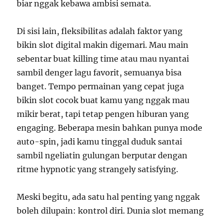
biar nggak kebawa ambisi semata.
Di sisi lain, fleksibilitas adalah faktor yang
bikin slot digital makin digemari. Mau main
sebentar buat killing time atau mau nyantai
sambil denger lagu favorit, semuanya bisa
banget. Tempo permainan yang cepat juga
bikin slot cocok buat kamu yang nggak mau
mikir berat, tapi tetap pengen hiburan yang
engaging. Beberapa mesin bahkan punya mode
auto-spin, jadi kamu tinggal duduk santai
sambil ngeliatin gulungan berputar dengan
ritme hypnotic yang strangely satisfying.
Meski begitu, ada satu hal penting yang nggak
boleh dilupain: kontrol diri. Dunia slot memang