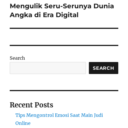
Mengulik Seru-Serunya Dunia
Next
post:
Angka di Era Digital
Search
SEARCH
Recent Posts
Tips Mengontrol Emosi Saat Main Judi
Online