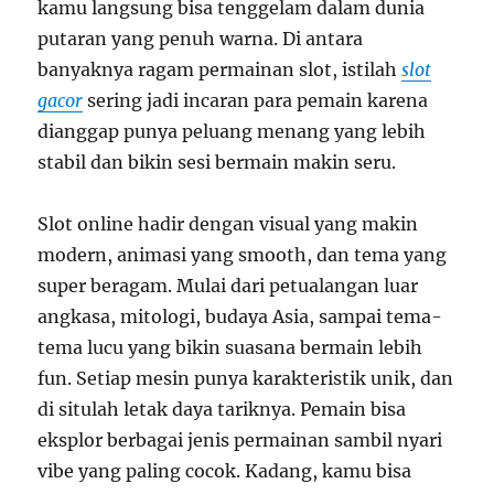
kamu langsung bisa tenggelam dalam dunia
putaran yang penuh warna. Di antara
banyaknya ragam permainan slot, istilah
slot
gacor
sering jadi incaran para pemain karena
dianggap punya peluang menang yang lebih
stabil dan bikin sesi bermain makin seru.
Slot online hadir dengan visual yang makin
modern, animasi yang smooth, dan tema yang
super beragam. Mulai dari petualangan luar
angkasa, mitologi, budaya Asia, sampai tema-
tema lucu yang bikin suasana bermain lebih
fun. Setiap mesin punya karakteristik unik, dan
di situlah letak daya tariknya. Pemain bisa
eksplor berbagai jenis permainan sambil nyari
vibe yang paling cocok. Kadang, kamu bisa