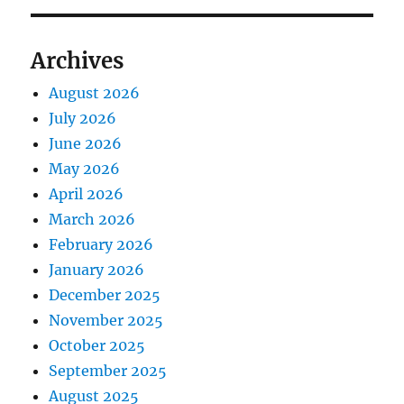
Archives
August 2026
July 2026
June 2026
May 2026
April 2026
March 2026
February 2026
January 2026
December 2025
November 2025
October 2025
September 2025
August 2025