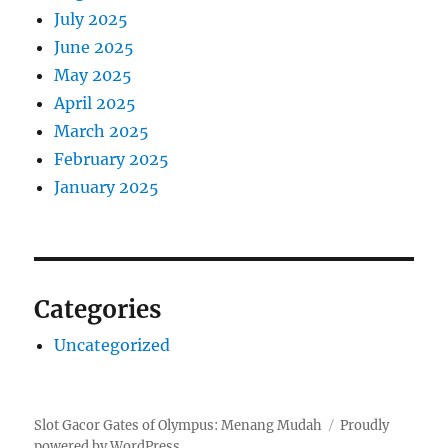
July 2025
June 2025
May 2025
April 2025
March 2025
February 2025
January 2025
Categories
Uncategorized
Slot Gacor Gates of Olympus: Menang Mudah
Proudly
powered by WordPress