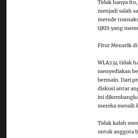
Tidak hanya itu,
menjadi salah s
metode transaksi
QRIS yang memu
Fitur Menarik d
WLA234 tidak ha
menyediakan be
bermain. Dari pr
diskusi antar a
ini dikembangk
mereka meraih 
Tidak kalah men
untuk anggota b