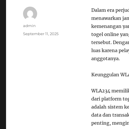
Dalam era perju
menawarkan jam
Author
admin
kemenangan yan
Posted
September 11, 2025
togel online y
on
tersebut. Denga
luas karena pel
anggotanya.
Keunggulan WLA
WLA234 memilik
dari platform to
adalah sistem 
data dan transak
penting, mengin