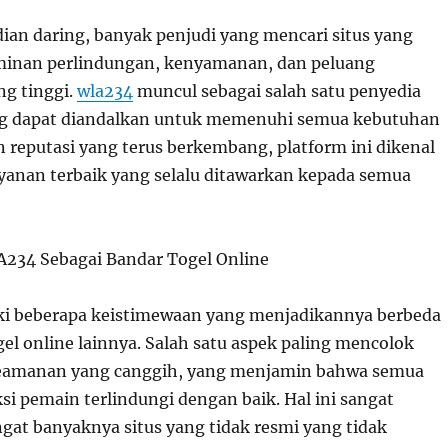
dian daring, banyak penjudi yang mencari situs yang
inan perlindungan, kenyamanan, dan peluang
g tinggi.
wla234
muncul sebagai salah satu penyedia
ang dapat diandalkan untuk memenuhi semua kebutuhan
n reputasi yang terus berkembang, platform ini dikenal
ayanan terbaik yang selalu ditawarkan kepada semua
234 Sebagai Bandar Togel Online
i beberapa keistimewaan yang menjadikannya berbeda
gel online lainnya. Salah satu aspek paling mencolok
keamanan yang canggih, yang menjamin bahwa semua
si pemain terlindungi dengan baik. Hal ini sangat
gat banyaknya situs yang tidak resmi yang tidak