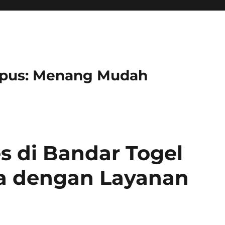
ympus: Menang Mudah
 di Bandar Togel
ya dengan Layanan