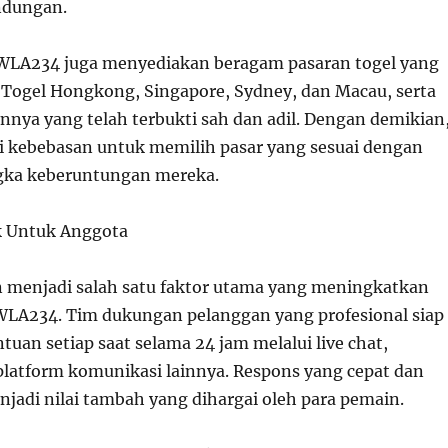
ndungan.
 WLA234 juga menyediakan beragam pasaran togel yang
i Togel Hongkong, Singapore, Sydney, dan Macau, serta
innya yang telah terbukti sah dan adil. Dengan demikian
 kebebasan untuk memilih pasar yang sesuai dengan
ngka keberuntungan mereka.
k Untuk Anggota
 menjadi salah satu faktor utama yang meningkatkan
WLA234. Tim dukungan pelanggan yang profesional siap
uan setiap saat selama 24 jam melalui live chat,
latform komunikasi lainnya. Respons yang cepat dan
njadi nilai tambah yang dihargai oleh para pemain.