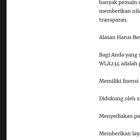
banyak pemain m
memberikan nila
transparan.
Alasan Harus B
Bagi Anda yang s
WLA234 adalah p
Memiliki lisens
Didukung oleh 
Menyediakan pas
Memberikan laya