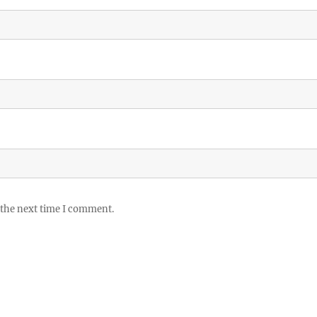
 the next time I comment.