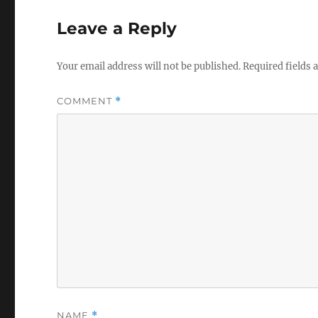
Leave a Reply
Your email address will not be published.
Required fields
COMMENT
*
NAME
*