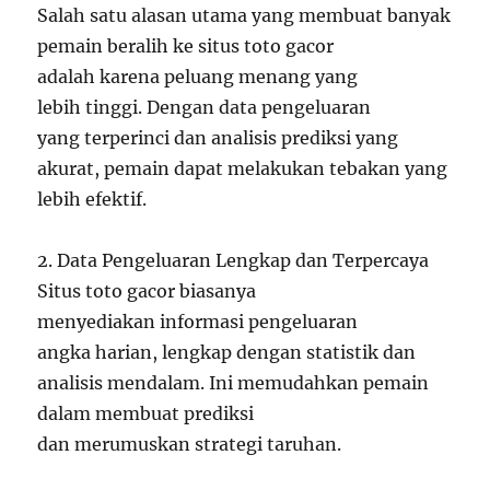
Salah satu alasan utama yang membuat banyak
pemain beralih ke situs toto gacor
adalah karena peluang menang yang
lebih tinggi. Dengan data pengeluaran
yang terperinci dan analisis prediksi yang
akurat, pemain dapat melakukan tebakan yang
lebih efektif.
2. Data Pengeluaran Lengkap dan Terpercaya
Situs toto gacor biasanya
menyediakan informasi pengeluaran
angka harian, lengkap dengan statistik dan
analisis mendalam. Ini memudahkan pemain
dalam membuat prediksi
dan merumuskan strategi taruhan.