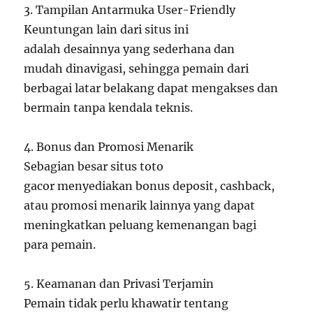
3. Tampilan Antarmuka User-Friendly
Keuntungan lain dari situs ini
adalah desainnya yang sederhana dan
mudah dinavigasi, sehingga pemain dari
berbagai latar belakang dapat mengakses dan
bermain tanpa kendala teknis.
4. Bonus dan Promosi Menarik
Sebagian besar situs toto
gacor menyediakan bonus deposit, cashback,
atau promosi menarik lainnya yang dapat
meningkatkan peluang kemenangan bagi
para pemain.
5. Keamanan dan Privasi Terjamin
Pemain tidak perlu khawatir tentang