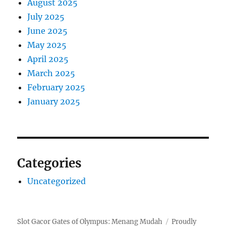
August 2025
July 2025
June 2025
May 2025
April 2025
March 2025
February 2025
January 2025
Categories
Uncategorized
Slot Gacor Gates of Olympus: Menang Mudah
Proudly