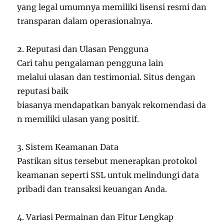
yang legal umumnya memiliki lisensi resmi dan
transparan dalam operasionalnya.
2. Reputasi dan Ulasan Pengguna
Cari tahu pengalaman pengguna lain
melalui ulasan dan testimonial. Situs dengan
reputasi baik
biasanya mendapatkan banyak rekomendasi da
n memiliki ulasan yang positif.
3. Sistem Keamanan Data
Pastikan situs tersebut menerapkan protokol
keamanan seperti SSL untuk melindungi data
pribadi dan transaksi keuangan Anda.
4. Variasi Permainan dan Fitur Lengkap