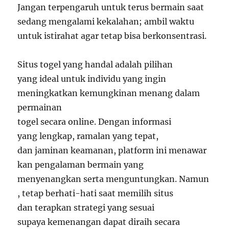
Jangan terpengaruh untuk terus bermain saat
sedang mengalami kekalahan; ambil waktu
untuk istirahat agar tetap bisa berkonsentrasi.
Situs togel yang handal adalah pilihan
yang ideal untuk individu yang ingin
meningkatkan kemungkinan menang dalam
permainan
togel secara online. Dengan informasi
yang lengkap, ramalan yang tepat,
dan jaminan keamanan, platform ini menawar
kan pengalaman bermain yang
menyenangkan serta menguntungkan. Namun
, tetap berhati-hati saat memilih situs
dan terapkan strategi yang sesuai
supaya kemenangan dapat diraih secara