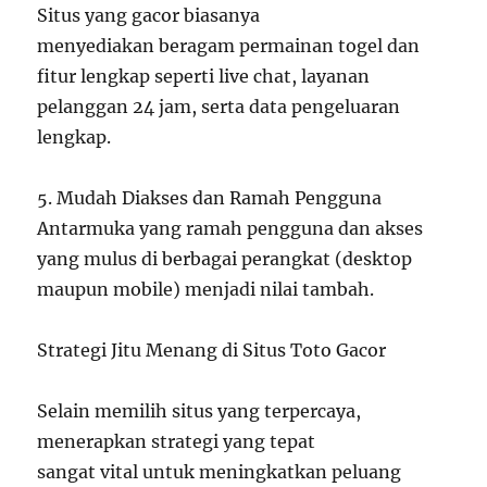
Situs yang gacor biasanya
menyediakan beragam permainan togel dan
fitur lengkap seperti live chat, layanan
pelanggan 24 jam, serta data pengeluaran
lengkap.
5. Mudah Diakses dan Ramah Pengguna
Antarmuka yang ramah pengguna dan akses
yang mulus di berbagai perangkat (desktop
maupun mobile) menjadi nilai tambah.
Strategi Jitu Menang di Situs Toto Gacor
Selain memilih situs yang terpercaya,
menerapkan strategi yang tepat
sangat vital untuk meningkatkan peluang