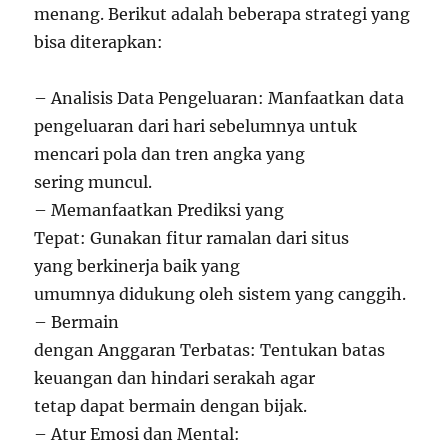
menang. Berikut adalah beberapa strategi yang
bisa diterapkan:
– Analisis Data Pengeluaran: Manfaatkan data
pengeluaran dari hari sebelumnya untuk
mencari pola dan tren angka yang
sering muncul.
– Memanfaatkan Prediksi yang
Tepat: Gunakan fitur ramalan dari situs
yang berkinerja baik yang
umumnya didukung oleh sistem yang canggih.
– Bermain
dengan Anggaran Terbatas: Tentukan batas
keuangan dan hindari serakah agar
tetap dapat bermain dengan bijak.
– Atur Emosi dan Mental: