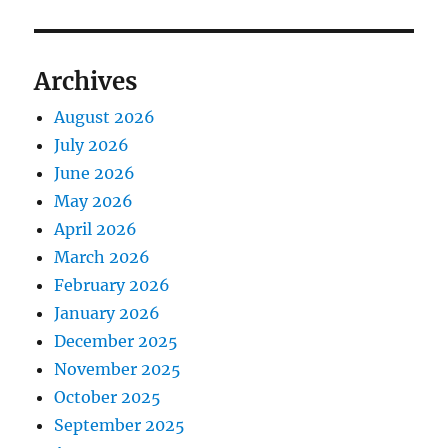
Archives
August 2026
July 2026
June 2026
May 2026
April 2026
March 2026
February 2026
January 2026
December 2025
November 2025
October 2025
September 2025