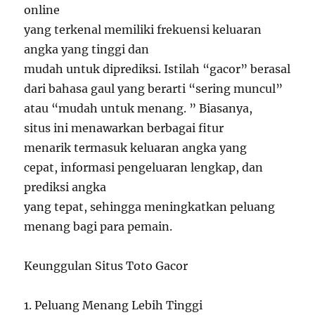
online
yang terkenal memiliki frekuensi keluaran
angka yang tinggi dan
mudah untuk diprediksi. Istilah “gacor” berasal
dari bahasa gaul yang berarti “sering muncul”
atau “mudah untuk menang. ” Biasanya,
situs ini menawarkan berbagai fitur
menarik termasuk keluaran angka yang
cepat, informasi pengeluaran lengkap, dan
prediksi angka
yang tepat, sehingga meningkatkan peluang
menang bagi para pemain.
Keunggulan Situs Toto Gacor
1. Peluang Menang Lebih Tinggi