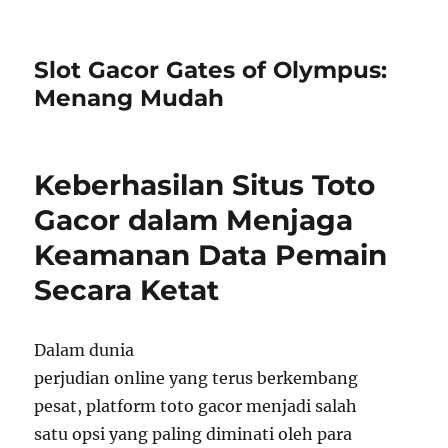
Slot Gacor Gates of Olympus:
Menang Mudah
Keberhasilan Situs Toto
Gacor dalam Menjaga
Keamanan Data Pemain
Secara Ketat
Dalam dunia
perjudian online yang terus berkembang
pesat, platform toto gacor menjadi salah
satu opsi yang paling diminati oleh para