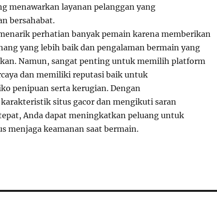
yang menawarkan layanan pelanggan yang
an bersahabat.
r menarik perhatian banyak pemain karena memberikan
ang yang lebih baik dan pengalaman bermain yang
kan. Namun, sangat penting untuk memilih platform
rcaya dan memiliki reputasi baik untuk
iko penipuan serta kerugian. Dengan
arakteristik situs gacor dan mengikuti saran
tepat, Anda dapat meningkatkan peluang untuk
us menjaga keamanan saat bermain.