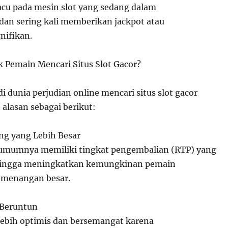
gacu pada mesin slot yang sedang dalam
 dan sering kali memberikan jackpot atau
nifikan.
Pemain Mencari Situs Slot Gacor?
 dunia perjudian online mencari situs slot gacor
alasan sebagai berikut:
ng yang Lebih Besar
r umumnya memiliki tingkat pengembalian (RTP) yang
sehingga meningkatkan kemungkinan pemain
emenangan besar.
Beruntun
ebih optimis dan bersemangat karena