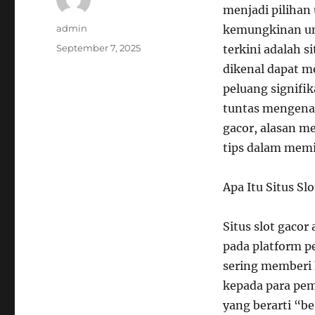
menjadi pilihan
Author
admin
kemungkinan un
Posted
September 7, 2025
terkini adalah si
on
dikenal dapat 
peluang signifi
tuntas mengenai
gacor, alasan m
tips dalam memi
Apa Itu Situs Sl
Situs slot gacor
pada platform p
sering memberi
kepada para pema
yang berarti “b