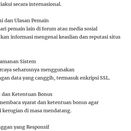
iakui secara internasional.
asi dan Ulasan Pemain
ari pemain lain di forum atau media sosial
an informasi mengenai keaslian dan reputasi situs
Keamanan Sistem
percaya seharusnya menggunakan
ngan data yang canggih, termasuk enkripsi SSL.
t dan Ketentuan Bonus
membaca syarat dan ketentuan bonus agar
 kerugian di masa mendatang.
nggan yang Responsif