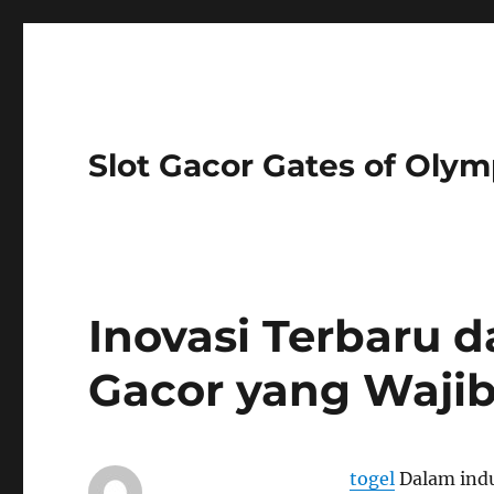
Slot Gacor Gates of Ol
Inovasi Terbaru d
Gacor yang Wajib
togel
Dalam indu