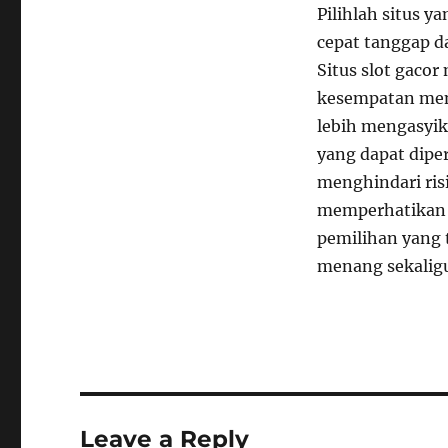
Pilihlah situs 
cepat tanggap d
Situs slot gaco
kesempatan men
lebih mengasyik
yang dapat dipe
menghindari ris
memperhatikan k
pemilihan yang 
menang sekalig
Leave a Reply