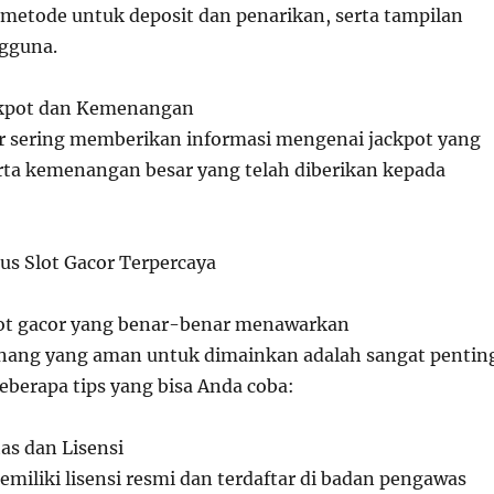
 metode untuk deposit dan penarikan, serta tampilan
gguna.
ckpot dan Kemenangan
or sering memberikan informasi mengenai jackpot yang
serta kemenangan besar yang telah diberikan kepada
us Slot Gacor Terpercaya
lot gacor yang benar-benar menawarkan
ang yang aman untuk dimainkan adalah sangat penting
eberapa tips yang bisa Anda coba:
tas dan Lisensi
emiliki lisensi resmi dan terdaftar di badan pengawas