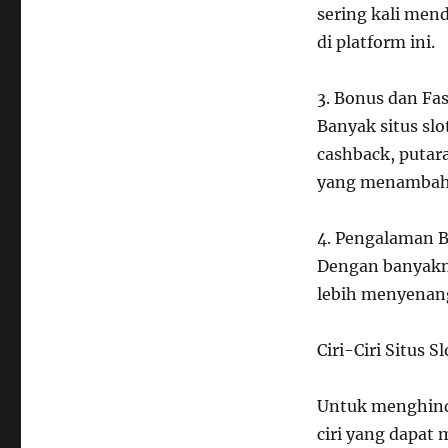
sering kali me
di platform ini.
3. Bonus dan Fa
Banyak situs sl
cashback, putar
yang menambah
4. Pengalaman 
Dengan banyakn
lebih menyenang
Ciri-Ciri Situs 
Untuk menghinda
ciri yang dapat