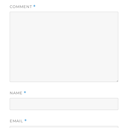
COMMENT
*
NAME
*
EMAIL
*