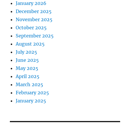
January 2026
December 2025
November 2025
October 2025
September 2025
August 2025
July 2025
June 2025
May 2025
April 2025
March 2025
February 2025
January 2025