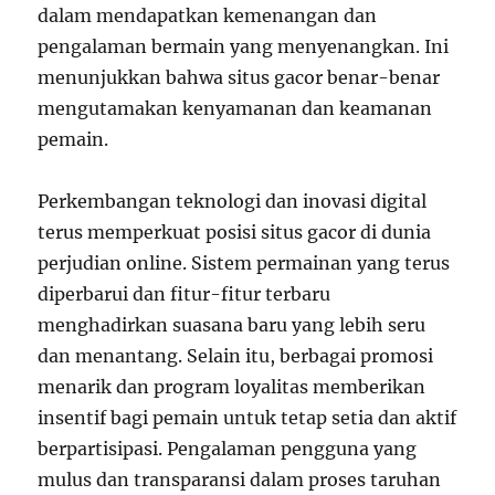
dalam mendapatkan kemenangan dan
pengalaman bermain yang menyenangkan. Ini
menunjukkan bahwa situs gacor benar-benar
mengutamakan kenyamanan dan keamanan
pemain.
Perkembangan teknologi dan inovasi digital
terus memperkuat posisi situs gacor di dunia
perjudian online. Sistem permainan yang terus
diperbarui dan fitur-fitur terbaru
menghadirkan suasana baru yang lebih seru
dan menantang. Selain itu, berbagai promosi
menarik dan program loyalitas memberikan
insentif bagi pemain untuk tetap setia dan aktif
berpartisipasi. Pengalaman pengguna yang
mulus dan transparansi dalam proses taruhan