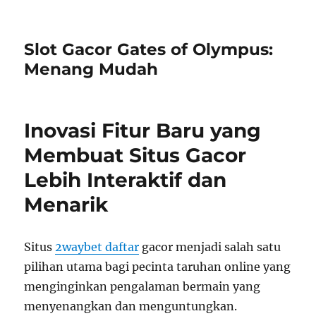
Slot Gacor Gates of Olympus:
Menang Mudah
Inovasi Fitur Baru yang
Membuat Situs Gacor
Lebih Interaktif dan
Menarik
Situs
2waybet daftar
gacor menjadi salah satu
pilihan utama bagi pecinta taruhan online yang
menginginkan pengalaman bermain yang
menyenangkan dan menguntungkan.