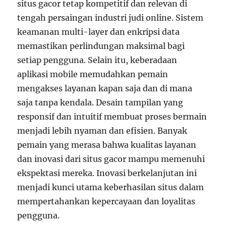
situs gacor tetap kompetitif dan relevan di
tengah persaingan industri judi online. Sistem
keamanan multi-layer dan enkripsi data
memastikan perlindungan maksimal bagi
setiap pengguna. Selain itu, keberadaan
aplikasi mobile memudahkan pemain
mengakses layanan kapan saja dan di mana
saja tanpa kendala. Desain tampilan yang
responsif dan intuitif membuat proses bermain
menjadi lebih nyaman dan efisien. Banyak
pemain yang merasa bahwa kualitas layanan
dan inovasi dari situs gacor mampu memenuhi
ekspektasi mereka. Inovasi berkelanjutan ini
menjadi kunci utama keberhasilan situs dalam
mempertahankan kepercayaan dan loyalitas
pengguna.