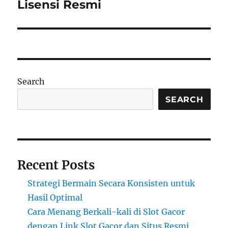
Lisensi Resmi
Search
SEARCH
Recent Posts
Strategi Bermain Secara Konsisten untuk
Hasil Optimal
Cara Menang Berkali-kali di Slot Gacor
dengan Link Slot Gacor dan Situs Resmi