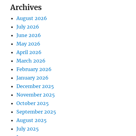
Archives
August 2026
July 2026
June 2026
May 2026
April 2026
March 2026
February 2026
January 2026
December 2025
November 2025
October 2025
September 2025
August 2025
July 2025