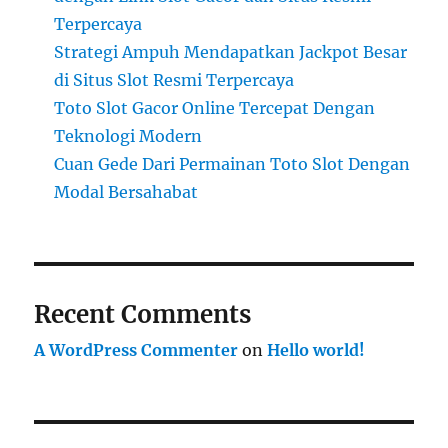
Terpercaya
Strategi Ampuh Mendapatkan Jackpot Besar
di Situs Slot Resmi Terpercaya
Toto Slot Gacor Online Tercepat Dengan
Teknologi Modern
Cuan Gede Dari Permainan Toto Slot Dengan
Modal Bersahabat
Recent Comments
A WordPress Commenter
on
Hello world!