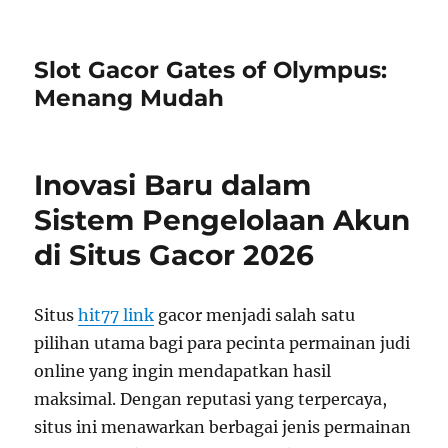
Slot Gacor Gates of Olympus:
Menang Mudah
Inovasi Baru dalam
Sistem Pengelolaan Akun
di Situs Gacor 2026
Situs
hit77 link
gacor menjadi salah satu
pilihan utama bagi para pecinta permainan judi
online yang ingin mendapatkan hasil
maksimal. Dengan reputasi yang terpercaya,
situs ini menawarkan berbagai jenis permainan