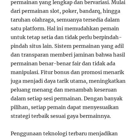
permainan yang lengkap dan bervariasi. Mulai
dari permainan slot, poker, bandarq, hingga
taruhan olahraga, semuanya tersedia dalam
satu platform. Hal ini memudahkan pemain
untuk tetap setia dan tidak perlu berpindah-
pindah situs lain. Sistem permainan yang adil
dan transparan memberi jaminan bahwa hasil
permainan benar-benar fair dan tidak ada
manipulasi. Fitur bonus dan promosi menarik
juga menjadi daya tarik utama, meningkatkan
peluang menang dan menambah keseruan
dalam setiap sesi permainan. Dengan banyak
pilihan, setiap pemain dapat menyesuaikan
strategi terbaik sesuai gaya bermainnya.
Penggunaan teknologi terbaru menjadikan