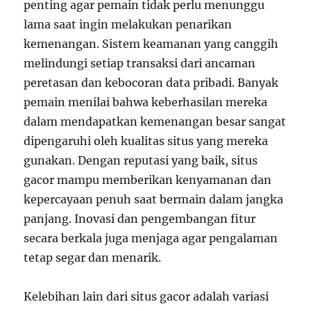
penting agar pemain tidak perlu menunggu
lama saat ingin melakukan penarikan
kemenangan. Sistem keamanan yang canggih
melindungi setiap transaksi dari ancaman
peretasan dan kebocoran data pribadi. Banyak
pemain menilai bahwa keberhasilan mereka
dalam mendapatkan kemenangan besar sangat
dipengaruhi oleh kualitas situs yang mereka
gunakan. Dengan reputasi yang baik, situs
gacor mampu memberikan kenyamanan dan
kepercayaan penuh saat bermain dalam jangka
panjang. Inovasi dan pengembangan fitur
secara berkala juga menjaga agar pengalaman
tetap segar dan menarik.
Kelebihan lain dari situs gacor adalah variasi