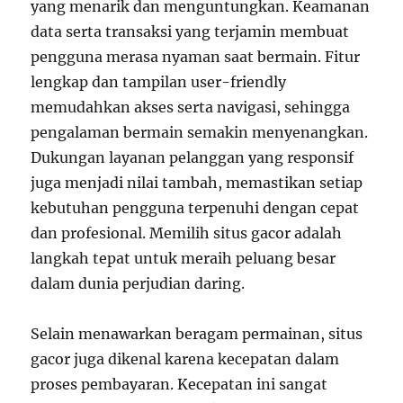
yang menarik dan menguntungkan. Keamanan
data serta transaksi yang terjamin membuat
pengguna merasa nyaman saat bermain. Fitur
lengkap dan tampilan user-friendly
memudahkan akses serta navigasi, sehingga
pengalaman bermain semakin menyenangkan.
Dukungan layanan pelanggan yang responsif
juga menjadi nilai tambah, memastikan setiap
kebutuhan pengguna terpenuhi dengan cepat
dan profesional. Memilih situs gacor adalah
langkah tepat untuk meraih peluang besar
dalam dunia perjudian daring.
Selain menawarkan beragam permainan, situs
gacor juga dikenal karena kecepatan dalam
proses pembayaran. Kecepatan ini sangat