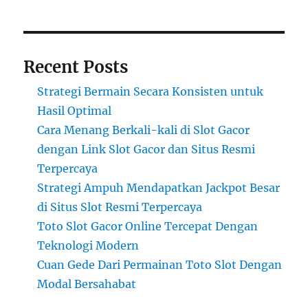
Recent Posts
Strategi Bermain Secara Konsisten untuk
Hasil Optimal
Cara Menang Berkali-kali di Slot Gacor
dengan Link Slot Gacor dan Situs Resmi
Terpercaya
Strategi Ampuh Mendapatkan Jackpot Besar
di Situs Slot Resmi Terpercaya
Toto Slot Gacor Online Tercepat Dengan
Teknologi Modern
Cuan Gede Dari Permainan Toto Slot Dengan
Modal Bersahabat