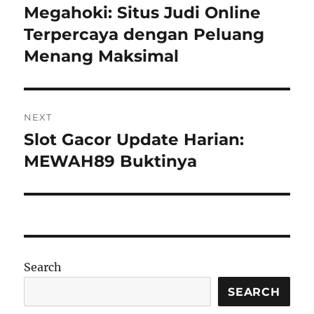
navigation
Megahoki: Situs Judi Online
Previous
post:
Terpercaya dengan Peluang
Menang Maksimal
NEXT
Slot Gacor Update Harian:
Next
post:
MEWAH89 Buktinya
Search
SEARCH