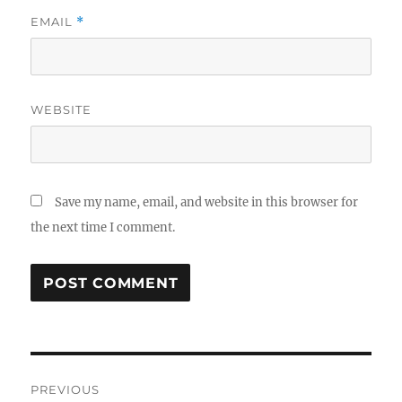
EMAIL
*
WEBSITE
Save my name, email, and website in this browser for
the next time I comment.
Post
PREVIOUS