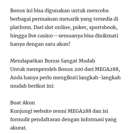
Bonus ini bisa digunakan untuk mencoba
berbagai permainan menarik yang tersedia di
platform. Dari slot online, poker, sportsbook,
hingga live casino—semuanya bisa dinikmati
hanya dengan satu akun!
Mendapatkan Bonus Sangat Mudah
Untuk memperoleh Bonus 200 dari MEGA288,
Anda hanya perlu mengikuti langkah-langkah
mudah berikut ini:
Buat Akun
Kunjungi website resmi MEGA288 dan isi
formulir pendaftaran dengan informasi yang
akurat.