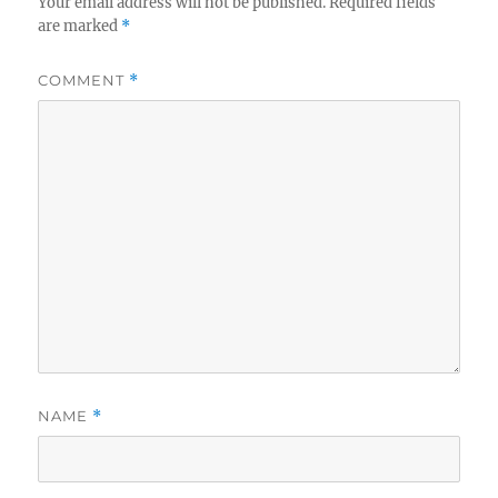
Your email address will not be published.
Required fields
are marked
*
COMMENT
*
NAME
*