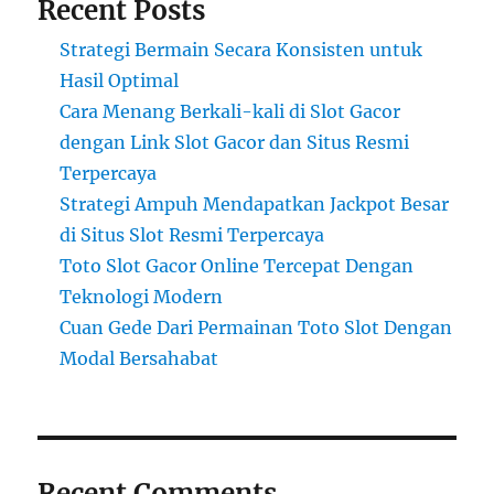
Recent Posts
Strategi Bermain Secara Konsisten untuk
Hasil Optimal
Cara Menang Berkali-kali di Slot Gacor
dengan Link Slot Gacor dan Situs Resmi
Terpercaya
Strategi Ampuh Mendapatkan Jackpot Besar
di Situs Slot Resmi Terpercaya
Toto Slot Gacor Online Tercepat Dengan
Teknologi Modern
Cuan Gede Dari Permainan Toto Slot Dengan
Modal Bersahabat
Recent Comments