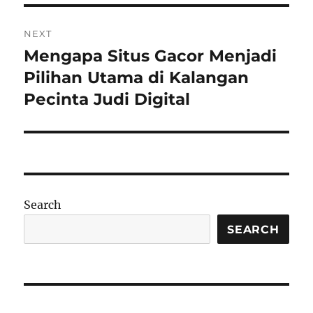
NEXT
Mengapa Situs Gacor Menjadi
Next
post:
Pilihan Utama di Kalangan
Pecinta Judi Digital
Search
SEARCH