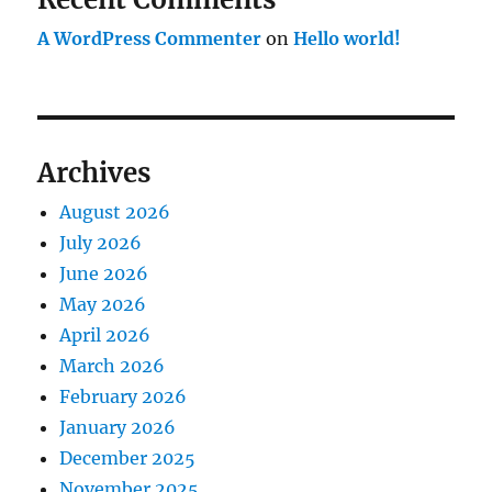
A WordPress Commenter
on
Hello world!
Archives
August 2026
July 2026
June 2026
May 2026
April 2026
March 2026
February 2026
January 2026
December 2025
November 2025