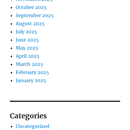
October 2025
September 2025
August 2025
July 2025
June 2025
May 2025
April 2025
March 2025
February 2025
January 2025
Categories
Uncategorized