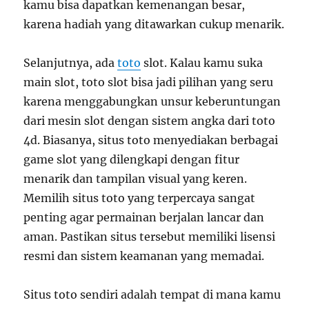
kamu bisa dapatkan kemenangan besar,
karena hadiah yang ditawarkan cukup menarik.
Selanjutnya, ada
toto
slot. Kalau kamu suka
main slot, toto slot bisa jadi pilihan yang seru
karena menggabungkan unsur keberuntungan
dari mesin slot dengan sistem angka dari toto
4d. Biasanya, situs toto menyediakan berbagai
game slot yang dilengkapi dengan fitur
menarik dan tampilan visual yang keren.
Memilih situs toto yang terpercaya sangat
penting agar permainan berjalan lancar dan
aman. Pastikan situs tersebut memiliki lisensi
resmi dan sistem keamanan yang memadai.
Situs toto sendiri adalah tempat di mana kamu