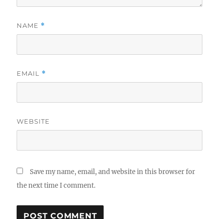
NAME
*
EMAIL
*
WEBSITE
Save my name, email, and website in this browser for
the next time I comment.