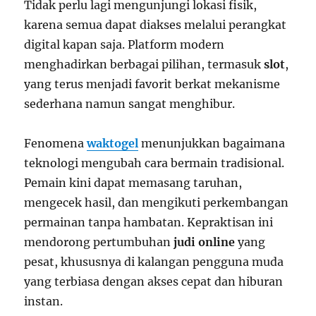
Tidak perlu lagi mengunjungi lokasi fisik,
karena semua dapat diakses melalui perangkat
digital kapan saja. Platform modern
menghadirkan berbagai pilihan, termasuk
slot
,
yang terus menjadi favorit berkat mekanisme
sederhana namun sangat menghibur.
Fenomena
waktogel
menunjukkan bagaimana
teknologi mengubah cara bermain tradisional.
Pemain kini dapat memasang taruhan,
mengecek hasil, dan mengikuti perkembangan
permainan tanpa hambatan. Kepraktisan ini
mendorong pertumbuhan
judi online
yang
pesat, khususnya di kalangan pengguna muda
yang terbiasa dengan akses cepat dan hiburan
instan.