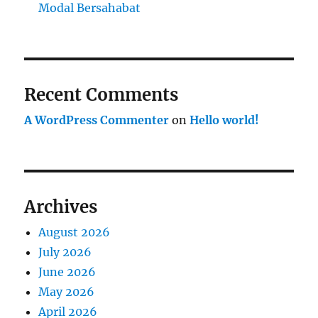
Modal Bersahabat
Recent Comments
A WordPress Commenter
on
Hello world!
Archives
August 2026
July 2026
June 2026
May 2026
April 2026