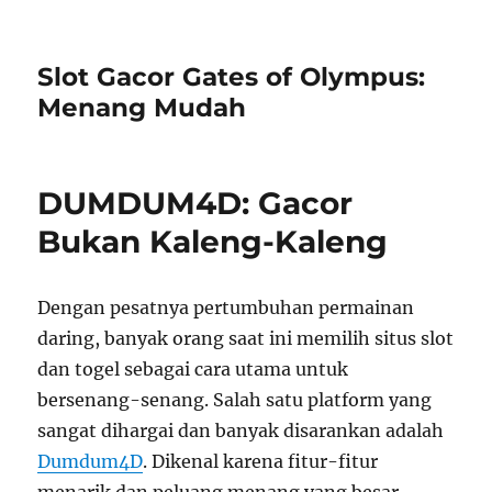
Slot Gacor Gates of Olympus:
Menang Mudah
DUMDUM4D: Gacor
Bukan Kaleng-Kaleng
Dengan pesatnya pertumbuhan permainan
daring, banyak orang saat ini memilih situs slot
dan togel sebagai cara utama untuk
bersenang-senang. Salah satu platform yang
sangat dihargai dan banyak disarankan adalah
Dumdum4D
. Dikenal karena fitur-fitur