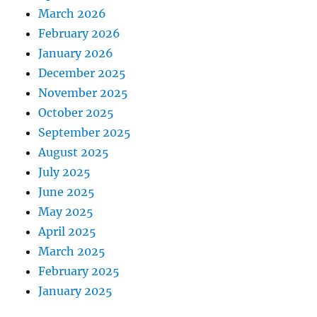
March 2026
February 2026
January 2026
December 2025
November 2025
October 2025
September 2025
August 2025
July 2025
June 2025
May 2025
April 2025
March 2025
February 2025
January 2025