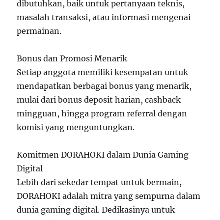
dibutuhkan, baik untuk pertanyaan teknis,
masalah transaksi, atau informasi mengenai
permainan.
Bonus dan Promosi Menarik
Setiap anggota memiliki kesempatan untuk
mendapatkan berbagai bonus yang menarik,
mulai dari bonus deposit harian, cashback
mingguan, hingga program referral dengan
komisi yang menguntungkan.
Komitmen DORAHOKI dalam Dunia Gaming
Digital
Lebih dari sekedar tempat untuk bermain,
DORAHOKI adalah mitra yang sempurna dalam
dunia gaming digital. Dedikasinya untuk