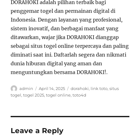
DORAHOKI adalah pilihan terbaik bagi
penggemar togel dan permainan digital di
Indonesia. Dengan layanan yang profesional,
sistem inovatif, dan berbagai manfaat yang
ditawarkan, wajar jika DORAHOKI dianggap
sebagai situs togel online terpercaya dan paling
diminati saat ini. Daftarlah segera dan nikmati
dunia hiburan digital yang aman dan
menguntungkan bersama DORAHOKI!.
Author
Posted
Tags
admin
April 14, 2025
dorahoki
,
link toto
,
situs
on
togel
,
togel 2025
,
togel online
,
toto4d
Leave a Reply