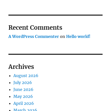
Recent Comments
A WordPress Commenter
on
Hello world!
Archives
August 2026
July 2026
June 2026
May 2026
April 2026
March 2026