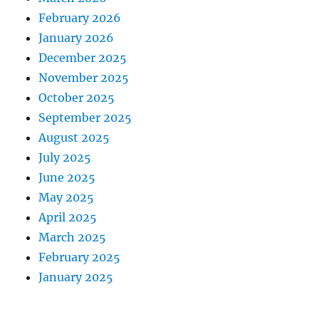
February 2026
January 2026
December 2025
November 2025
October 2025
September 2025
August 2025
July 2025
June 2025
May 2025
April 2025
March 2025
February 2025
January 2025