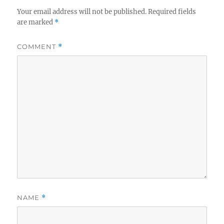
Your email address will not be published.
Required fields
are marked
*
COMMENT
*
NAME
*