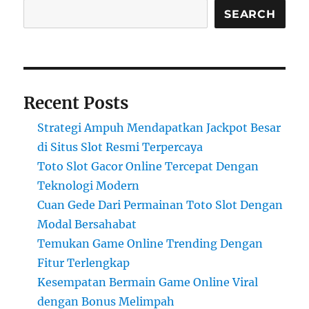
SEARCH
Recent Posts
Strategi Ampuh Mendapatkan Jackpot Besar
di Situs Slot Resmi Terpercaya
Toto Slot Gacor Online Tercepat Dengan
Teknologi Modern
Cuan Gede Dari Permainan Toto Slot Dengan
Modal Bersahabat
Temukan Game Online Trending Dengan
Fitur Terlengkap
Kesempatan Bermain Game Online Viral
dengan Bonus Melimpah