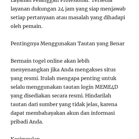
Layanan Pelanggan Profesional: Tersedia
layanan dukungan 24 jam yang siap menjawab
setiap pertanyaan atau masalah yang dihadapi
oleh pemain.
Pentingnya Menggunakan Tautan yang Benar
Bermain togel online akan lebih
menyenangkan jika Anda mengakses situs
yang resmi. Itulah mengapa penting untuk
selalu menggunakan tautan login MEME4D
yang disediakan secara resmi. Hindarilah
tautan dari sumber yang tidak jelas, karena
dapat membahayakan akun dan informasi
pribadi Anda.