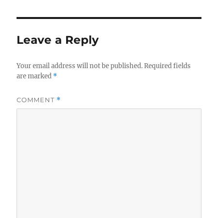
Leave a Reply
Your email address will not be published.
Required fields
are marked
*
COMMENT
*