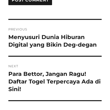
Post
PREVIOUS
navigation
Menyusuri Dunia Hiburan
Previous
post:
Digital yang Bikin Deg-degan
NEXT
Para Bettor, Jangan Ragu!
Next
post:
Daftar Togel Terpercaya Ada di
Sini!