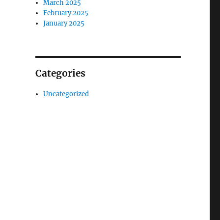
March 2025
February 2025
January 2025
Categories
Uncategorized