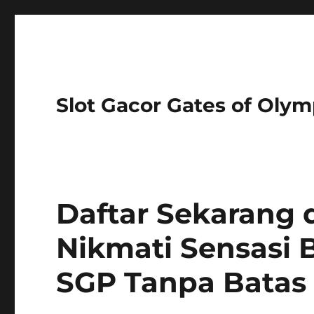
Slot Gacor Gates of Ol
Daftar Sekarang
Nikmati Sensasi 
SGP Tanpa Batas