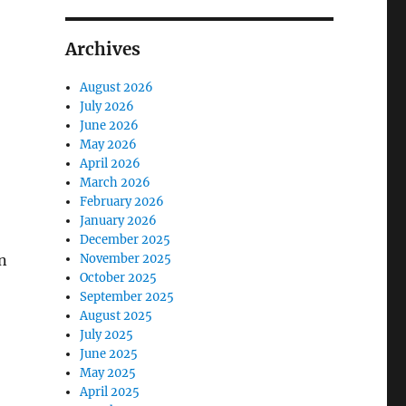
Archives
August 2026
July 2026
June 2026
May 2026
April 2026
March 2026
February 2026
January 2026
December 2025
n
November 2025
October 2025
-
September 2025
August 2025
July 2025
June 2025
May 2025
April 2025