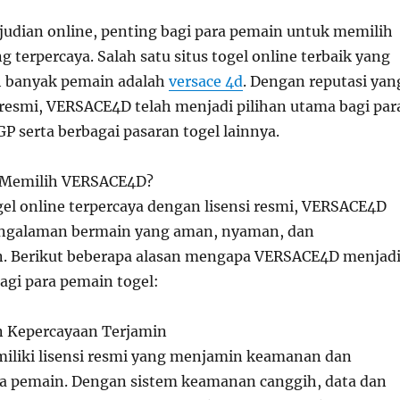
judian online, penting bagi para pemain untuk memilih
g terpercaya. Salah satu situs togel online terbaik yang
eh banyak pemain adalah
versace 4d
. Dengan reputasi yan
i resmi, VERSACE4D telah menjadi pilihan utama bagi par
P serta berbagai pasaran togel lainnya.
 Memilih VERSACE4D?
gel online terpercaya dengan lisensi resmi, VERSACE4D
galaman bermain yang aman, nyaman, dan
 Berikut beberapa alasan mengapa VERSACE4D menjad
bagi para pemain togel:
n Kepercayaan Terjamin
liki lisensi resmi yang menjamin keamanan dan
a pemain. Dengan sistem keamanan canggih, data dan