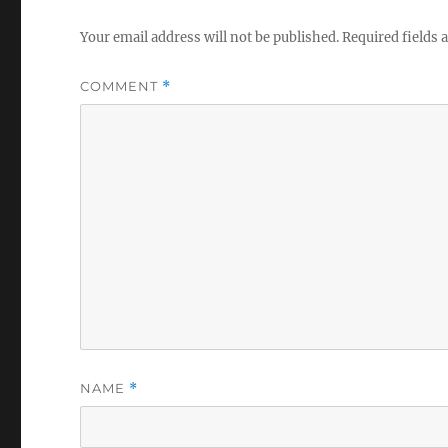
Your email address will not be published.
Required fields
COMMENT
*
NAME
*