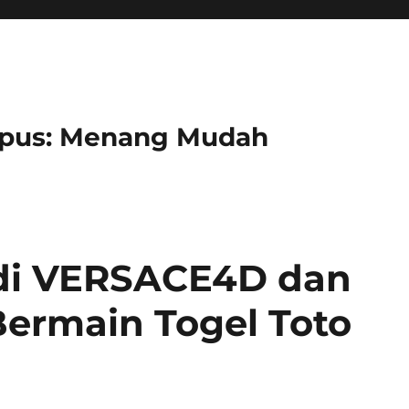
ympus: Menang Mudah
 di VERSACE4D dan
Bermain Togel Toto