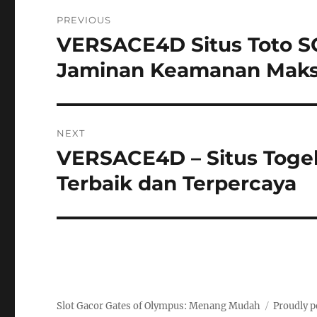
Post
PREVIOUS
navigation
VERSACE4D Situs Toto S
Previous
post:
Jaminan Keamanan Maks
NEXT
VERSACE4D – Situs Togel
Next
post:
Terbaik dan Terpercaya
Slot Gacor Gates of Olympus: Menang Mudah
Proudly 