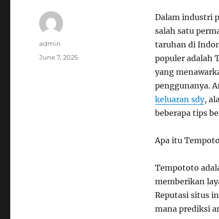
Dalam industri p
salah satu perm
Author
admin
taruhan di Indon
Posted
June 7, 2025
populer adalah T
on
yang menawarka
penggunanya. Ar
keluaran sdy
, a
beberapa tips b
Apa itu Tempot
Tempototo adala
memberikan laya
Reputasi situs i
mana prediksi a