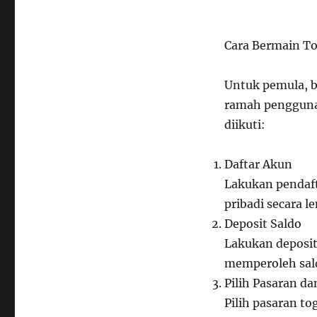
Cara Bermain To
Untuk pemula, b
ramah pengguna.
diikuti:
Daftar Akun
Lakukan pendaft
pribadi secara l
Deposit Saldo
Lakukan deposi
memperoleh sal
Pilih Pasaran da
Pilih pasaran to