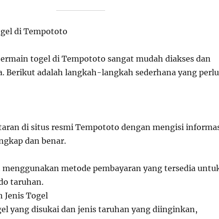
gel di Tempototo
ermain togel di Tempototo sangat mudah diakses dan
 Berikut adalah langkah-langkah sederhana yang perlu
aran di situs resmi Tempototo dengan mengisi informa
engkap dan benar.
t menggunakan metode pembayaran yang tersedia untu
do taruhan.
n Jenis Togel
gel yang disukai dan jenis taruhan yang diinginkan,