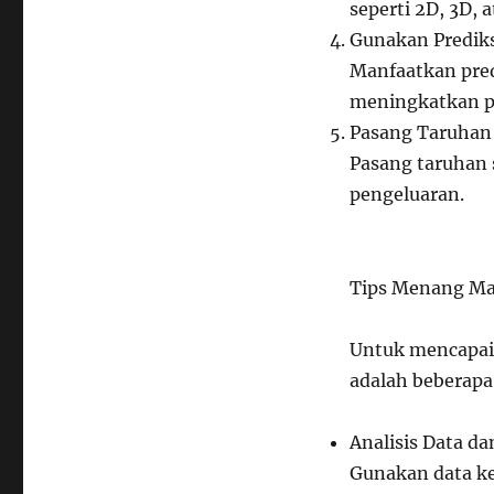
seperti 2D, 3D, a
Gunakan Prediks
Manfaatkan pred
meningkatkan p
Pasang Taruhan
Pasang taruhan 
pengeluaran.
Tips Menang Ma
Untuk mencapai 
adalah beberapa 
Analisis Data da
Gunakan data ke