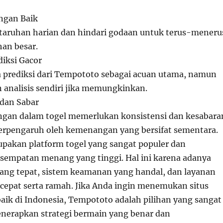
ngan Baik
taruhan harian dan hindari godaan untuk terus-meneru
an besar.
iksi Gacor
 prediksi dari Tempototo sebagai acuan utama, namun
 analisis sendiri jika memungkinkan.
dan Sabar
gan dalam togel memerlukan konsistensi dan kesabara
erpengaruh oleh kemenangan yang bersifat sementara.
akan platform togel yang sangat populer dan
empatan menang yang tinggi. Hal ini karena adanya
yang tepat, sistem keamanan yang handal, dan layanan
cepat serta ramah. Jika Anda ingin menemukan situs
baik di Indonesia, Tempototo adalah pilihan yang sangat
nerapkan strategi bermain yang benar dan