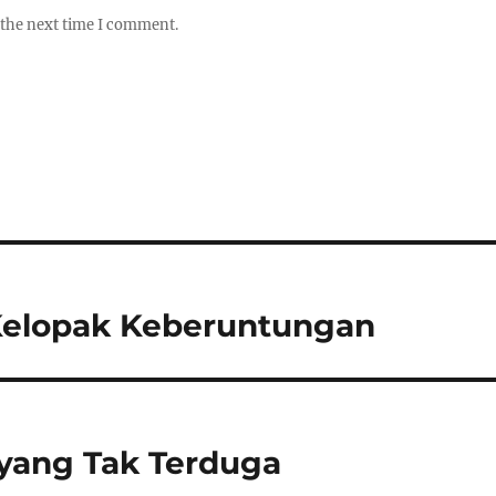
 the next time I comment.
 Kelopak Keberuntungan
yang Tak Terduga