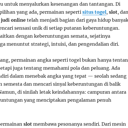
ru untuk menyalurkan kesenangan dan tantangan. Di
 pilihan yang ada, permainan seperti
situs togel
,
slot
, da
k
judi online
telah menjadi bagian dari gaya hidup banya
encari sensasi unik di setiap putaran keberuntungan.
kaitkan dengan keberuntungan semata, sejatinya
ga menuntut strategi, intuisi, dan pengendalian diri.
rang, permainan angka seperti togel bukan hanya tenta
tetapi juga tentang memahami pola dan peluang. Ada
endiri dalam menebak angka yang tepat — seolah sedang
n semesta dan mencari sinyal keberuntungan di balik
 Namun, di sinilah letak keindahannya: campuran antara
eruntungan yang menciptakan pengalaman penuh
 permainan
slot
membawa pesonanya sendiri. Dari mesin