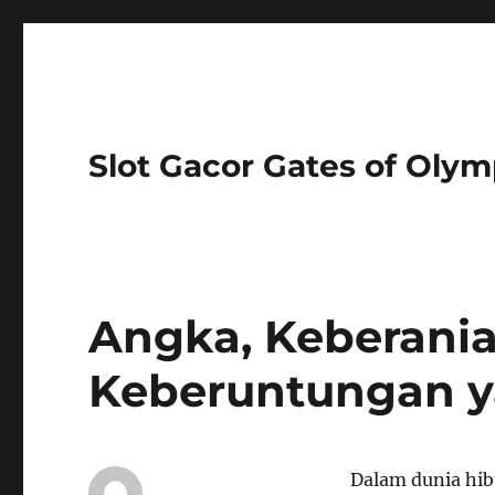
Slot Gacor Gates of Ol
Angka, Keberania
Keberuntungan y
Dalam dunia hi