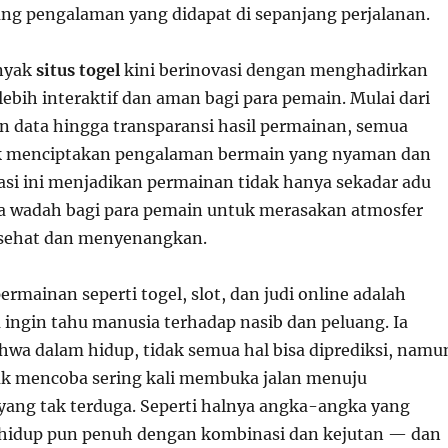
tang pengalaman yang didapat di sepanjang perjalanan.
nyak
situs togel
kini berinovasi dengan menghadirkan
 lebih interaktif dan aman bagi para pemain. Mulai dari
 data hingga transparansi hasil permainan, semua
k menciptakan pengalaman bermain yang nyaman dan
vasi ini menjadikan permainan tidak hanya sekadar adu
uga wadah bagi para pemain untuk merasakan atmosfer
 sehat dan menyenangkan.
ermainan seperti togel, slot, dan judi online adalah
sa ingin tahu manusia terhadap nasib dan peluang. Ia
wa dalam hidup, tidak semua hal bisa diprediksi, namu
k mencoba sering kali membuka jalan menuju
ang tak terduga. Seperti halnya angka-angka yang
, hidup pun penuh dengan kombinasi dan kejutan — dan