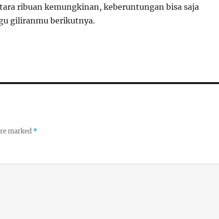
antara ribuan kemungkinan, keberuntungan bisa saja
u giliranmu berikutnya.
 are marked
*