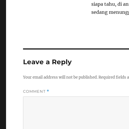
siapa tahu, di 
sedang menungg
Leave a Reply
Your email address will not be published.
Required fields
COMMENT
*