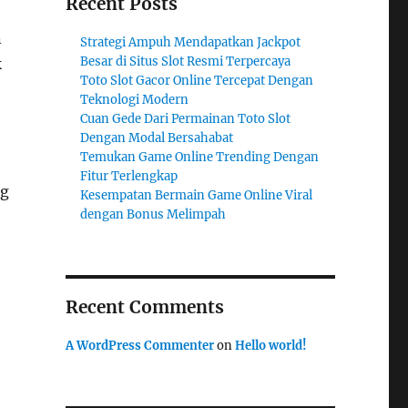
Recent Posts
n
Strategi Ampuh Mendapatkan Jackpot
Besar di Situs Slot Resmi Terpercaya
k
Toto Slot Gacor Online Tercepat Dengan
Teknologi Modern
Cuan Gede Dari Permainan Toto Slot
Dengan Modal Bersahabat
Temukan Game Online Trending Dengan
Fitur Terlengkap
ng
Kesempatan Bermain Game Online Viral
dengan Bonus Melimpah
Recent Comments
A WordPress Commenter
on
Hello world!