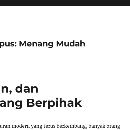
ympus: Menang Mudah
n, dan
ang Berpihak
buran modern yang terus berkembang, banyak orang