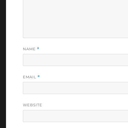
NAME
*
EMAIL
*
WEBSITE