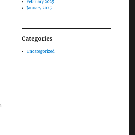
February 2025
January 2025
Categories
Uncategorized
n